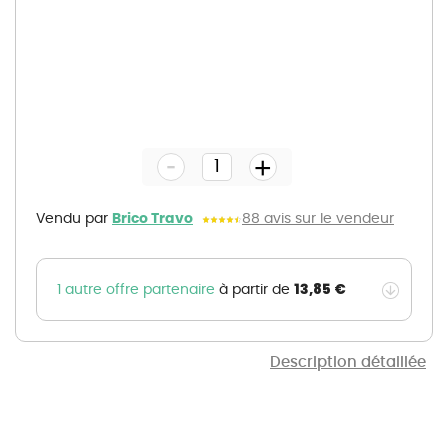
Skip
to
the
-
beginning
+
of
the
images
gallery
Vendu par
Brico Travo
88 avis sur le vendeur
13,85 €
1 autre offre partenaire
à partir de
Description détaillée