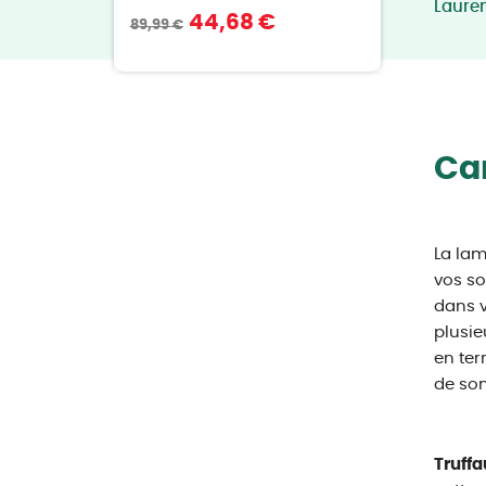
Laure
44,68 €
89,99 €
Car
La lam
vos so
dans v
plusie
en ter
de son
Truffa