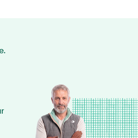
e.
ur