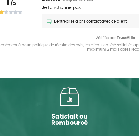
1
/5
Je fonctionne pas
L’entreprise a pris contact avec ce client
Vérifiés par
TrustVille
mément à notre politique de récolte des avis, les clients ont été sollicités apr
maximum 2 mois après réco
Satisfait ou
Remboursé