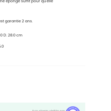
e éponge suffit pour qu'elle
st garantie 2 ans.
.0 D. 28.0 cm
.0