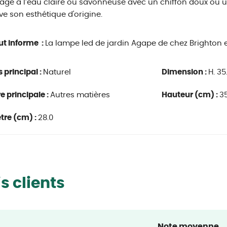
age à l’eau claire ou savonneuse avec un chiffon doux ou un
ve son esthétique d'origine.
ut informe :
La lampe led de jardin Agape de chez Brighton e
s principal :
Naturel
Dimension :
H. 35
e principale :
Autres matières
Hauteur (cm) :
35
tre (cm) :
28.0
s clients
Note moyenne