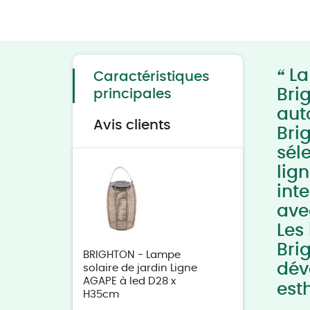
Skip
to
the
beginning
of
“
the
La
Caractéristiques
images
gallery
Bri
principales
aut
Avis clients
Bri
sél
lig
int
avec
Les
Bri
BRIGHTON - Lampe
dév
solaire de jardin Ligne
AGAPE à led D28 x
est
H35cm