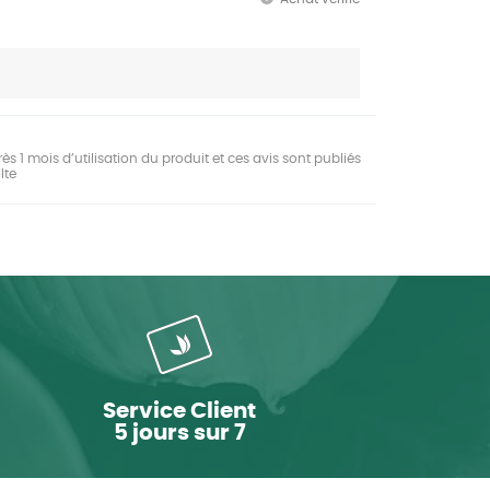
ès 1 mois d’utilisation du produit et ces avis sont publiés
lte
Service Client
5 jours sur 7