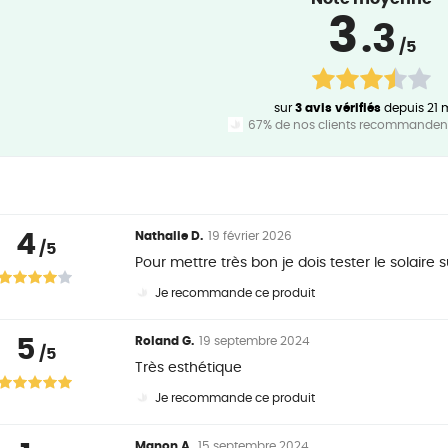
3
.3
/5
sur
3 avis vérifiés
depuis 21 
67% de nos clients recommandent
4
Nathalie D.
19 février 2026
/5
Pour mettre très bon je dois tester le solaire 
Je recommande ce produit
5
Roland G.
19 septembre 2024
/5
Très esthétique
Je recommande ce produit
Manon A.
15 septembre 2024