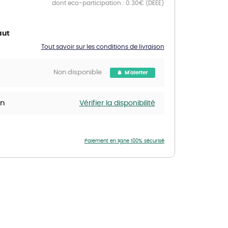
dont eco-participation : 0.30€ (DEEE)
Nos marques de la nature
Découvrez nos marques
aut
Mon potager
Tout savoir sur les conditions de livraison
Nos marques de la nature
Non disponible
M'alerter
Ventes éphémères de plantes
in
Vérifier la disponibilité
Paiement en ligne 100% sécurisé