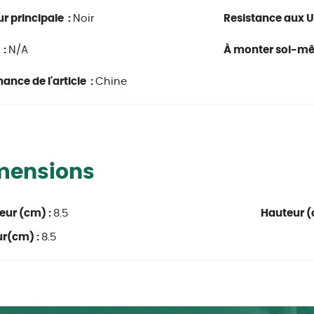
r principale :
Noir
Resistance aux U
 :
N/A
À monter soi-m
ance de l'article :
Chine
mensions
eur (cm) :
8.5
Hauteur (
ur(cm) :
8.5