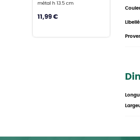
métal h 13.5 cm
Couleu
11,99 €
Libellé
Proven
Di
Longu
Large