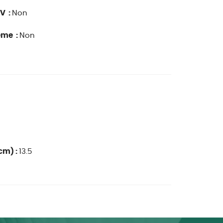
V :
Non
ême :
Non
cm) :
13.5