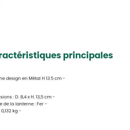
actéristiques principales
ne design en Métal H 13.5 cm -
ions : D. 8,4 x H. 13,5 cm -
e de la lanterne : Fer -
 0,132 kg -