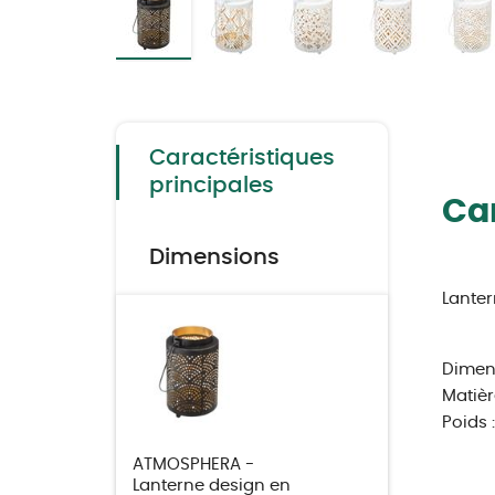
Skip
to
the
beginning
of
the
Caractéristiques
images
gallery
principales
Car
Dimensions
Lanter
Dimens
Matièr
Poids :
ATMOSPHERA -
Lanterne design en