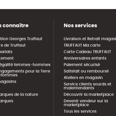
 connaître
Nos services
tion Georges Truffaut
Livraison et Retrait magas
re de Truffaut
TRUFFAUT Ma carte
nariats
Carte Cadeau TRUFFAUT
tement
Anniversaires enfants
 égalité femmes-hommes
Paiement sécurisé
ngagements pour la Terre
Satisfait ou remboursé
s Hommes
Ateliers en magasin
agasins
Service clients sourds et
malentendants
arques de la nature
Découvrir la marketplace
arques
Devenir vendeur sur la
marketplace
Tous les services