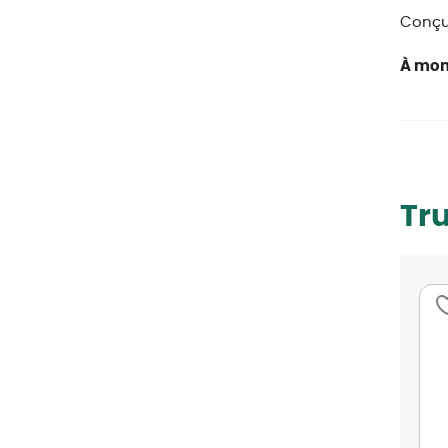
Conçu 
À mon
Tr