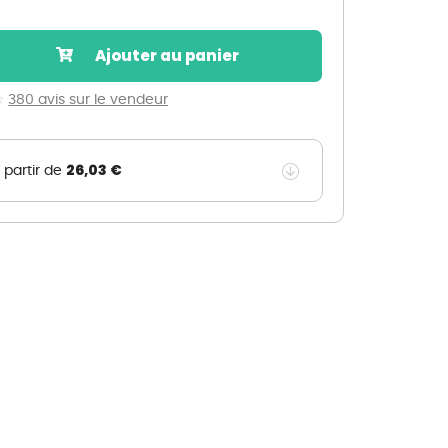
Nos marques de la nature
Découvrez nos marques
Ajouter au panier
Mon potager
Nos marques de la nature
380 avis sur le vendeur
Ventes éphémères de plantes
26,03 €
 partir de