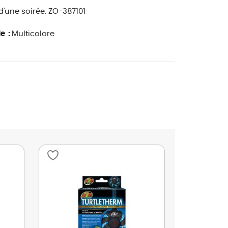
'une soirée.
ZO-387101
le :
Multicolore