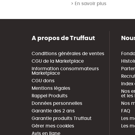
> En savoir plus
A propos de Truffaut
Nous
Conditions générales de ventes
Fonda
CGU de la Marketplace
Histoi
Information consommateurs
Parte
Marketplace
Recru
CGU dons
Index
Mentions légales
Nos e
Rappel Produits
et le
Données personnelles
Nos m
Garantie des 2 ans
FAQ
Garantie produits Truffaut
Les m
Gérer mes cookies
Les m
Avis en ligne