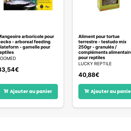
angeoire arboricole pour
Aliment pour tortue
ecko - arboreal feeding
terrestre - testudo mix
lateform - gamelle pour
250gr - granulés /
eptiles
compléments alimentair
pour reptiles
ZOOMED
LUCKY REPTILE
33,54
€
40,88
€
Ajouter au panier
Ajouter au panie