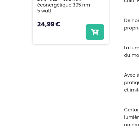
culot 
éconergétique 395 nm
5 watt
De nom
24,99 €
propri
La lum
du mo
Avec s
pratiq
et imi
Certai
lumièr
anima