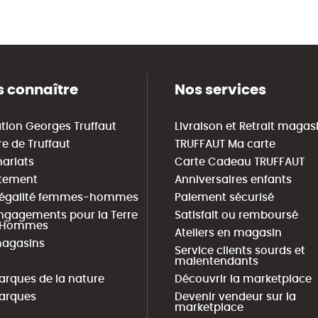
 connaître
Nos services
tion Georges Truffaut
Livraison et Retrait magas
re de Truffaut
TRUFFAUT Ma carte
nariats
Carte Cadeau TRUFFAUT
tement
Anniversaires enfants
 égalité femmes-hommes
Paiement sécurisé
ngagements pour la Terre
Satisfait ou remboursé
s Hommes
Ateliers en magasin
agasins
Service clients sourds et
malentendants
arques de la nature
Découvrir la marketplace
arques
Devenir vendeur sur la
marketplace