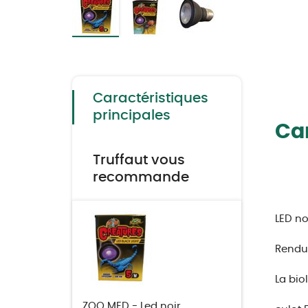
Skip
to
the
beginning
of
the
Caractéristiques
images
gallery
principales
Car
Truffaut vous
recommande
LED no
Rendu 
La bio
ZOO MED - Led noir