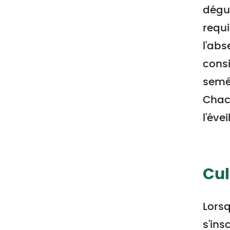
dégus
requi
l'abs
consi
semée
Chacu
l'évei
Cul
Lorsq
s'ins