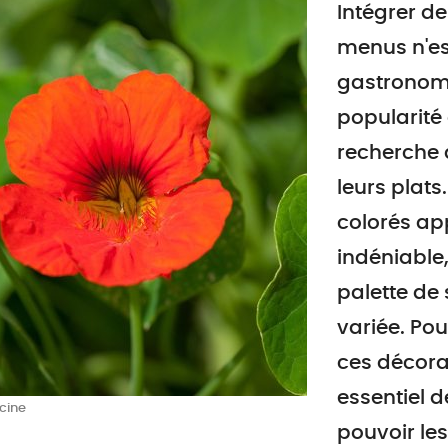
Intégrer d
menus n'es
gastronomi
popularité
recherche 
leurs plat
colorés ap
indéniable,
palette de
variée. Pou
ces décorati
essentiel d
cine
pouvoir les