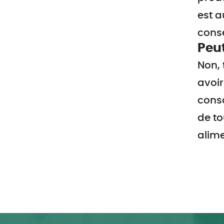
est 
conse
Peut
Non, 
avoir
cons
de to
alime