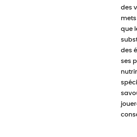
des v
mets 
que l
subst
des é
ses p
nutri
spéci
savou
jouer
cons