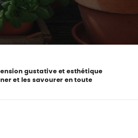
Nos marques de la nature
Découvrez nos marques
Mon potager
Nos marques de la nature
Ventes éphémères de plantes
ension gustative
et esthétique
ner et les
savourer
en toute