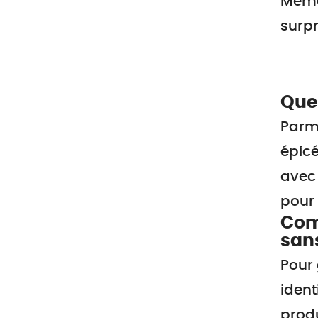
Même 
surpr
Quel
Parmi
épicé
avec 
pour 
Comm
san
Pour 
ident
produ