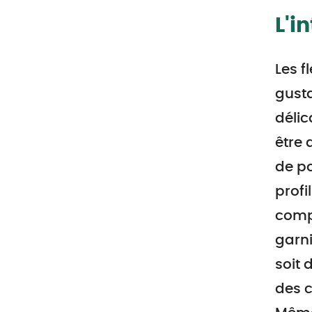
L'i
Les f
gust
délic
être 
de po
profi
compo
garni
soit 
des c