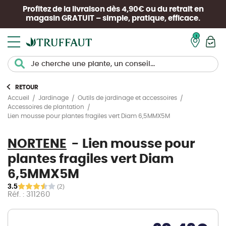
Profitez de la livraison dès 4,90€ ou du retrait en
magasin
GRATUIT
– simple, pratique, efficace.
Mon pan
RETOUR
Accueil
Jardinage
Outils de jardinage et accessoires
Accessoires de plantation
Lien mousse pour plantes fragiles vert Diam 6,5MMX5M
NORTENE
Lien mousse pour
plantes fragiles vert Diam
6,5MMX5M
3.5
(2)
Réf. : 311260