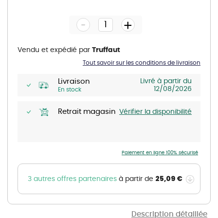
to
the
-
beginning
+
of
the
images
gallery
Vendu et expédié par
Truffaut
Tout savoir sur les conditions de livraison
Livraison
Livré à partir du
12/08/2026
En stock
Retrait magasin
Vérifier la disponibilité
Paiement en ligne 100% sécurisé
25,09 €
3 autres offres partenaires
à partir de
Description détaillée