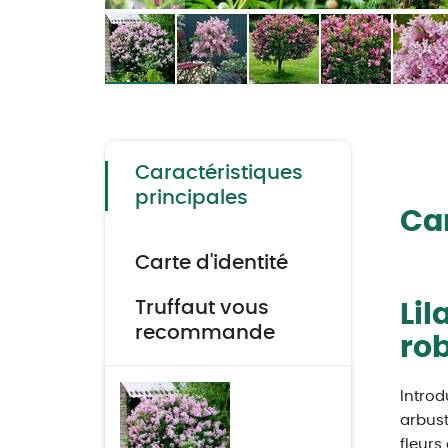
Skip
to
the
beginning
of
the
Caractéristiques
images
gallery
principales
Car
Carte d'identité
Truffaut vous
Lil
recommande
rob
Introd
arbust
fleurs