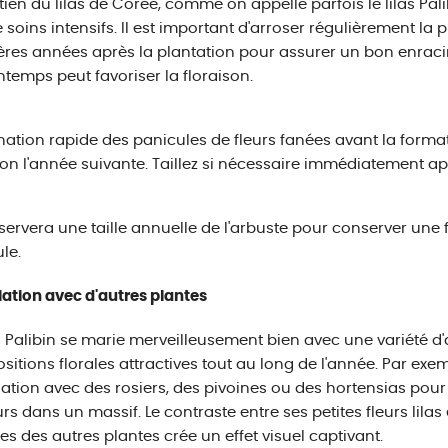
etien du lilas de Corée, comme on appelle parfois le lilas Palib
 soins intensifs. Il est important d'arroser régulièrement la
res années après la plantation pour assurer un bon enrac
ntemps peut favoriser la floraison.
ination rapide des panicules de fleurs fanées avant la form
son l'année suivante. Taillez si nécessaire immédiatement apr
ervera une taille annuelle de l'arbuste pour conserver une
le.
ation avec d'autres plantes
as Palibin se marie merveilleusement bien avec une variété d
itions florales attractives tout au long de l'année. Par exemp
ation avec des rosiers, des pivoines ou des hortensias pour di
rs dans un massif. Le contraste entre ses petites fleurs lilas 
es des autres plantes crée un effet visuel captivant.