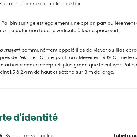
s et à une bonne circulation de l'air.
as Palibin sur tige est également une option particulièremen
tent ajouter une touche verticale à leur espace vert.
a meyeri
, communément appelé lilas de Meyer ou lilas coré
 près de Pékin, en Chine, par Frank Meyer en 1909. On ne le c
un arbuste caduc compact, plus grand que le cultivar 'Palibin'
teint 1,5 à 2,4 m de haut et s'étend sur 3 m de large.
te d'identité
é :
Syringa meyeri palibin
Label roug