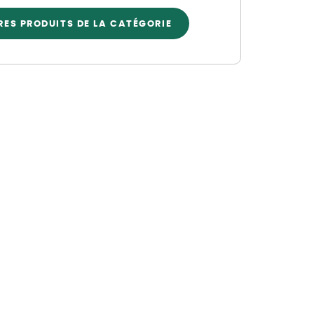
Nos marques de la nature
RES PRODUITS DE LA CATÉGORIE
Découvrez nos marques
Mon potager
Nos marques de la nature
Ventes éphémères de plantes