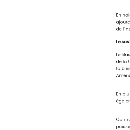
En hai
ajoute
de l'i
Le sav
Le lil
de la 
faible
Améri
En plu
égalem
Contra
puisse