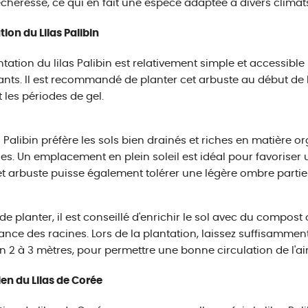
écheresse, ce qui en fait une espèce adaptée à divers climat
tion du Lilas Palibin
ntation du lilas Palibin est relativement simple et accessibl
nts. Il est recommandé de planter cet arbuste au début de
t les périodes de gel.
as Palibin préfère les sols bien drainés et riches en matièr
s. Un emplacement en plein soleil est idéal pour favoriser 
t arbuste puisse également tolérer une légère ombre partiel
de planter, il est conseillé d'enrichir le sol avec du compost
ance des racines. Lors de la plantation, laissez suffisamment
n 2 à 3 mètres, pour permettre une bonne circulation de l'air
ien du Lilas de Corée