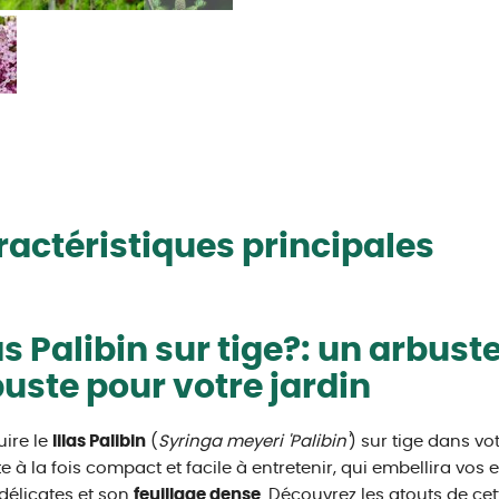
actéristiques principales
as Palibin sur tige?: un arbust
uste pour votre jardin
uire le
lilas
Palibin
(
Syringa meyeri 'Palibin'
) sur tige dans vot
e à la fois compact et facile à entretenir, qui embellira vos
 délicates et son
feuillage dense
. Découvrez les atouts de cet