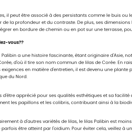
es, il peut être associé à des persistants comme le buis ou le
r de la profondeur et du contraste. De plus, ses dimensions
ntégrer en bordure de chemin ou en pot sur une terrasse, pour
iez-vous??
as Palibin a une histoire fascinante, étant originaire d'Asie,
Corée, d'où il tire son nom commun de lilas de Corée. En rai
s exigences en matière d'entretien, il est devenu une plante 
que du Nord.
s d'être apprécié pour ses qualités esthétiques et sa facilité de
ent les papillons et les colibris, contribuant ainsi à la biodiv
irement à d'autres variétés de lilas, le lilas Palibin est moins
 parfois être atteint par l'oïdium. Pour éviter cela, veillez à