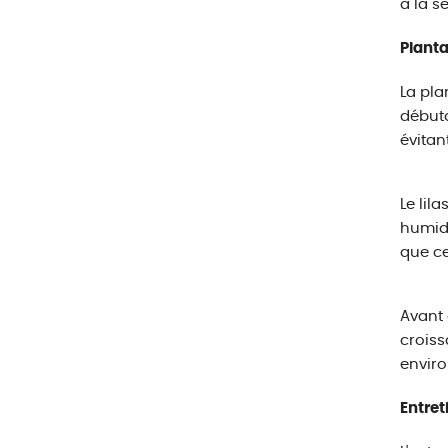
à la s
Planta
La pla
débuta
évitan
Le lil
humide
que ce
Avant 
croiss
enviro
Entret