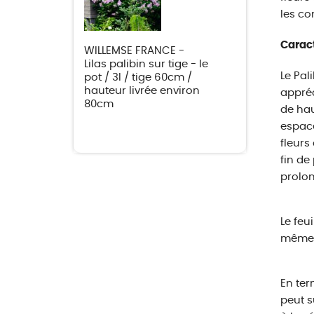
les co
Caract
WILLEMSE FRANCE -
Lilas palibin sur tige - le
Le Pal
pot / 3l / tige 60cm /
hauteur livrée environ
appréc
80cm
de hau
espace
fleurs
fin de
prolon
Le feu
même l
En ter
peut s