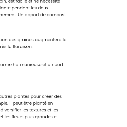
in, est facile et ne nécessite
 plante pendant les deux
inement. Un apport de compost
ation des graines augmentera la
ès la floraison.
 forme harmonieuse et un port
'autres plantes pour créer des
le, il peut être planté en
versifier les textures et les
et les fleurs plus grandes et