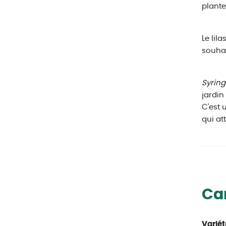
plante
Le lil
souhai
Syring
jardin
C'est 
qui at
Car
Variét