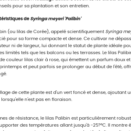
nseils pour sa plantation et son entretien.
éristiques de
Syringa meyeri 'Palibin'
ibin (ou lilas de Corée), appelé scientifiquement
Syringa meye
ié pour sa forme compacte et dense. Ce cultivar ne dépass
teur ni de largeur, lui donnant le statut de plante idéale pour
s limités tels que les balcons ou les terrasses. Le lilas Palibi
 de couleur lilas clair à rose, qui émettent un parfum doux et
 printemps et peut parfois se prolonger au début de l'été, off
gé.
illage de cette plante est d'un vert foncé et dense, ajoutant
orsqu'elle n'est pas en floraison.
mes de résistance, le lilas Palibin est particulièrement robus
upporter des températures allant jusqu'à -25?°C. Il montr