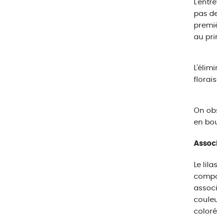
L'entr
pas de
premiè
au pri
L'élim
florai
On obs
en bou
Associ
Le lil
compos
associ
couleu
coloré