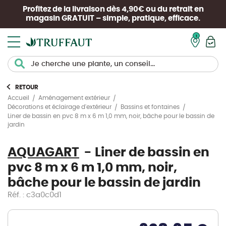
Profitez de la livraison dès 4,90€ ou du retrait en
magasin
GRATUIT
– simple, pratique, efficace.
Mon pan
RETOUR
Accueil
Aménagement extérieur
Décorations et éclairage d'extérieur
Bassins et fontaines
Liner de bassin en pvc 8 m x 6 m 1,0 mm, noir, bâche pour le bassin de
jardin
AQUAGART
Liner de bassin en
pvc 8 m x 6 m 1,0 mm, noir,
bâche pour le bassin de jardin
Réf. : c3a0c0d1