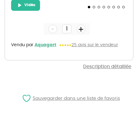
Vidéo
Skip
to
the
-
beginning
+
of
the
images
gallery
Vendu par
Aquagart
25 avis sur le vendeur
Description détaillée
Sauvegarder dans une liste de favoris