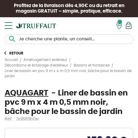
Profitez de la livraison dès 4,90€ ou du retrait en
magasin
GRATUIT
– simple, pratique, efficace.
Mon pan
RETOUR
Accueil
Aménagement extérieur
Décorations et éclairage d'extérieur
Bassins et fontaines
Liner de bassin en pvc 9 m x 4 m 0,5 mm noir, bâche pour le bassin de
jardin
AQUAGART
Liner de bassin en
pvc 9 m x 4 m 0,5 mm noir,
bâche pour le bassin de jardin
Réf. : 3d889b0e