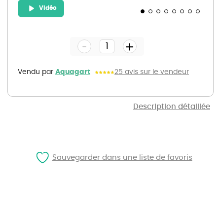
Vidéo
Skip
to
the
-
beginning
+
of
the
images
gallery
Vendu par
Aquagart
25 avis sur le vendeur
Description détaillée
Sauvegarder dans une liste de favoris