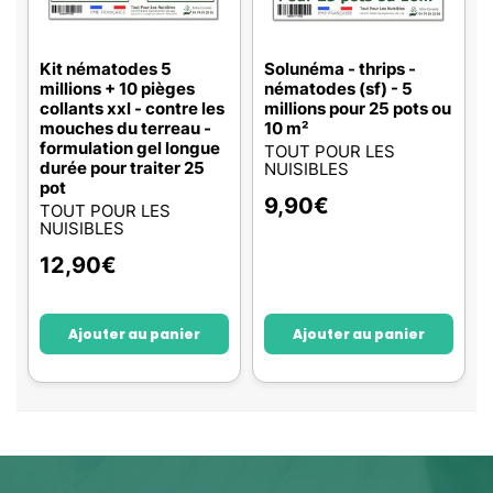
Kit nématodes 5
Solunéma - thrips -
millions + 10 pièges
nématodes (sf) - 5
collants xxl - contre les
millions pour 25 pots ou
mouches du terreau -
10 m²
formulation gel longue
TOUT POUR LES
durée pour traiter 25
NUISIBLES
pot
9,90
€
TOUT POUR LES
NUISIBLES
12,90
€
Ajouter au panier
Ajouter au panier