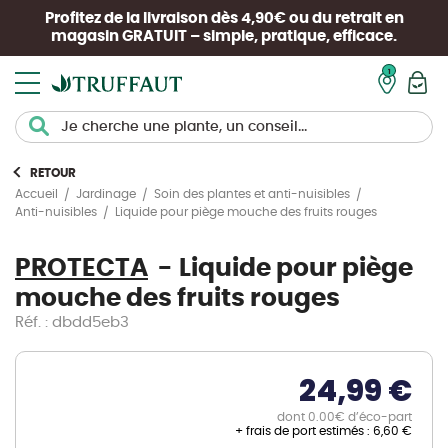
Profitez de la livraison dès 4,90€ ou du retrait en
magasin
GRATUIT
– simple, pratique, efficace.
Mon pan
RETOUR
Accueil
Jardinage
Soin des plantes et anti-nuisibles
Liquide pour piège mouche des fruits rouges
Anti-nuisibles
PROTECTA
Liquide pour piège
mouche des fruits rouges
Réf. : dbdd5eb3
24,99 €
dont 0.00€ d’éco-part
+ frais de port estimés :
6,60 €