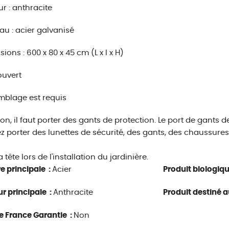
r : anthracite
au : acier galvanisé
ions : 600 x 80 x 45 cm (L x l x H)
ouvert
mblage est requis
ion, il faut porter des gants de protection. Le port de gants d
ez porter des lunettes de sécurité, des gants, des chaussures
 tête lors de l'installation du jardinière.
e principale :
Acier
Produit biologiq
r principale :
Anthracite
Produit destiné au
e France Garantie :
Non