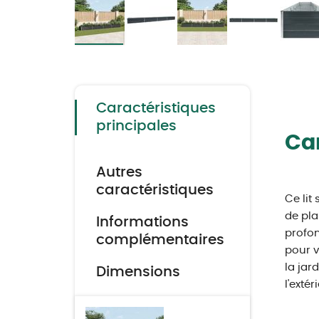
Skip
to
the
beginning
of
the
Caractéristiques
images
gallery
principales
Car
Autres
caractéristiques
Ce lit
de pla
Informations
profon
complémentaires
pour v
la jar
Dimensions
l'exté