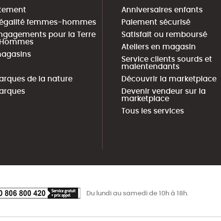
tement
Anniversaires enfants
 égalité femmes-hommes
Paiement sécurisé
ngagements pour la Terre
Satisfait ou remboursé
s Hommes
Ateliers en magasin
agasins
Service clients sourds et
malentendants
arques de la nature
Découvrir la marketplace
arques
Devenir vendeur sur la
marketplace
Tous les services
Du lundi au samedi de 10h à 18h.