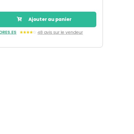
Nos marques de la nature
Découvrez nos marques
Ajouter au panier
Mon potager
Nos marques de la nature
ORES.ES
48 avis sur le vendeur
Ventes éphémères de plantes