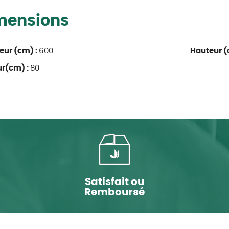
mensions
eur (cm) :
600
Hauteur (
ur(cm) :
80
Satisfait ou
Remboursé