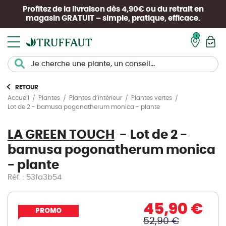
Profitez de la livraison dès 4,90€ ou du retrait en
magasin
GRATUIT
– simple, pratique, efficace.
Mon pan
RETOUR
Accueil
Plantes
Plantes d’intérieur
Plantes vertes
Lot de 2 - bamusa pogonatherum monica - plante
LA GREEN TOUCH
Lot de 2 -
bamusa pogonatherum monica
- plante
Réf. : 53fa3b54
45,90 €
PROMO
52,90 €