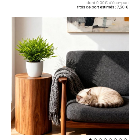
dont 0.00€ d’éco-part
+ frais de port estimés :
7,50 €
Skip
to
the
end
of
the
images
gallery