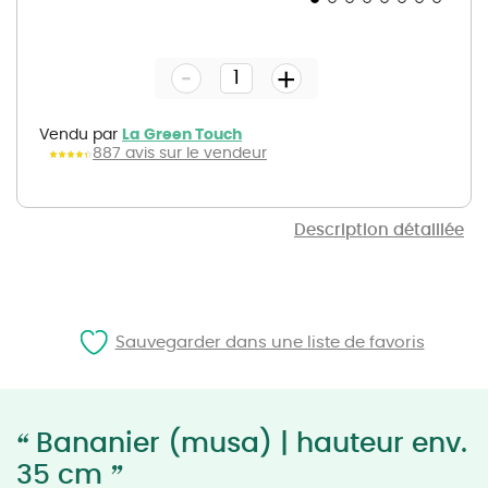
Skip
to
the
-
beginning
+
of
the
images
gallery
Vendu par
La Green Touch
887 avis sur le vendeur
Description détaillée
Sauvegarder dans une liste de favoris
“
Bananier (musa) | hauteur env.
”
35 cm