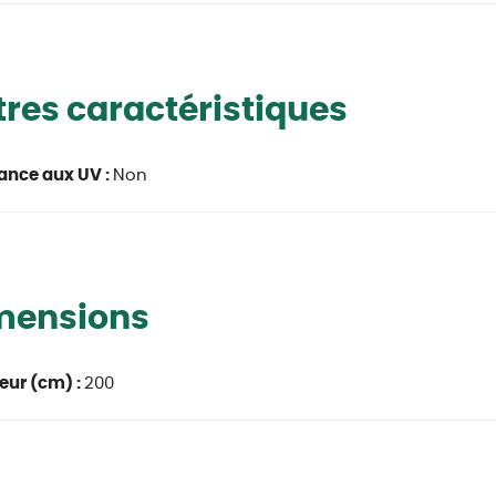
res caractéristiques
ance aux UV :
Non
mensions
eur (cm) :
200