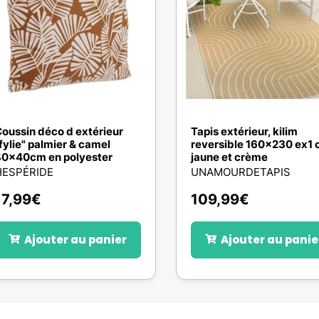
oussin déco d extérieur
Tapis extérieur, kilim
fylie" palmier & camel
reversible 160x230 ex1 
0x40cm en polyester
jaune et crème
HESPÉRIDE
UNAMOURDETAPIS
17,99
€
109,99
€
Ajouter au panier
Ajouter au panie