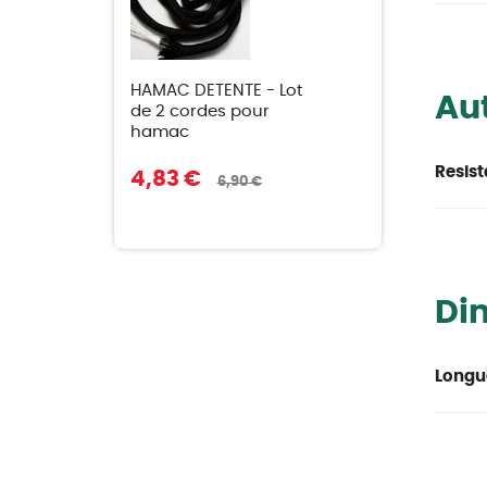
HAMAC DETENTE - Lot
Aut
de 2 cordes pour
hamac
Resist
4,83 €
6,90 €
Di
Longu