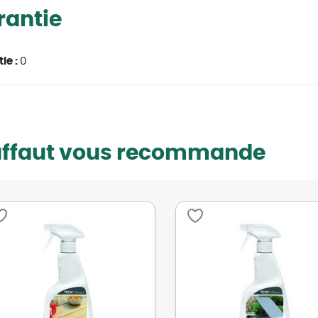
rantie
ie :
0
uffaut vous recommande