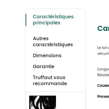
to
the
beginning
of
the
Caractéristiques
images
gallery
principales
Car
Autres
caractéristiques
Le lot
sécuri
Dimensions
Garantie
Longue
Résist
Truffaut vous
recommande
Couleu
Proven