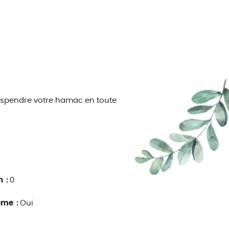
suspendre votre hamac en toute
n :
0
ême :
Oui