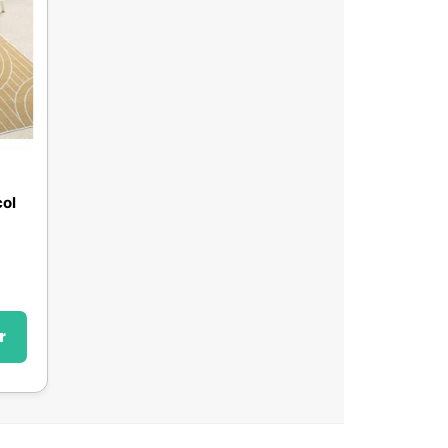
col
r