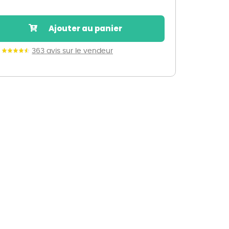
Nos marques de la nature
Découvrez nos marques
Ajouter au panier
Mon potager
Nos marques de la nature
363 avis sur le vendeur
Ventes éphémères de plantes