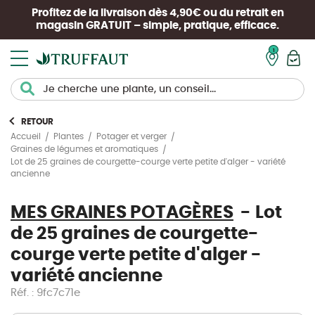
Profitez de la livraison dès 4,90€ ou du retrait en
magasin
GRATUIT
– simple, pratique, efficace.
Mon pan
RETOUR
Accueil
Plantes
Potager et verger
Graines de légumes et aromatiques
Lot de 25 graines de courgette-courge verte petite d'alger - variété
ancienne
MES GRAINES POTAGÈRES
Lot
de 25 graines de courgette-
courge verte petite d'alger -
variété ancienne
Réf. : 9fc7c71e