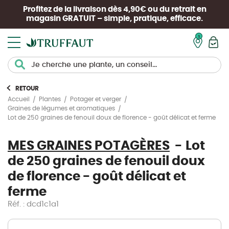
Profitez de la livraison dès 4,90€ ou du retrait en
magasin
GRATUIT
– simple, pratique, efficace.
Mon pan
RETOUR
Accueil
Plantes
Potager et verger
Graines de légumes et aromatiques
Lot de 250 graines de fenouil doux de florence - goût délicat et ferme
MES GRAINES POTAGÈRES
Lot
de 250 graines de fenouil doux
de florence - goût délicat et
ferme
Réf. : dcd1c1a1