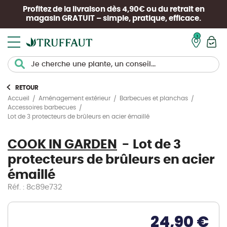
Profitez de la livraison dès 4,90€ ou du retrait en
magasin
GRATUIT
– simple, pratique, efficace.
Mon pan
RETOUR
Accueil
Aménagement extérieur
Barbecues et planchas
Accessoires barbecues
Lot de 3 protecteurs de brûleurs en acier émaillé
COOK IN GARDEN
Lot de 3
protecteurs de brûleurs en acier
émaillé
Réf. : 8c89e732
24,90 €