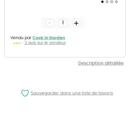
Skip
to
the
-
beginning
+
of
the
images
gallery
Vendu par
Cook in Garden
2 avis sur le vendeur
Description détaillée
Sauvegarder dans une liste de favoris