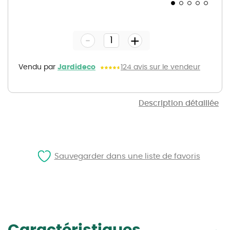
Skip
to
the
-
beginning
+
of
the
images
gallery
Vendu par
Jardideco
124 avis sur le vendeur
Description détaillée
Sauvegarder dans une liste de favoris