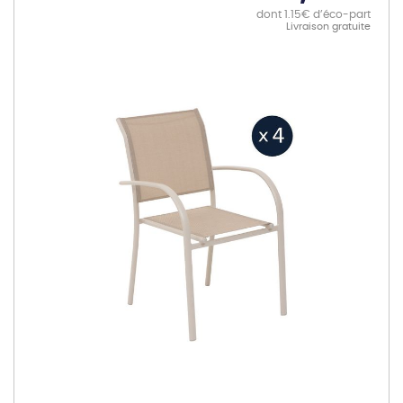
dont 1.15€ d’éco-part
Livraison gratuite
Skip
to
the
end
of
the
images
gallery