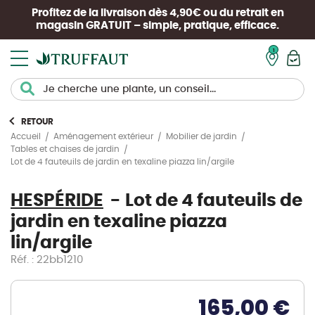
Profitez de la livraison dès 4,90€ ou du retrait en
magasin
GRATUIT
– simple, pratique, efficace.
Mon pan
RETOUR
Accueil
Aménagement extérieur
Mobilier de jardin
Tables et chaises de jardin
Lot de 4 fauteuils de jardin en texaline piazza lin/argile
HESPÉRIDE
Lot de 4 fauteuils de
jardin en texaline piazza
lin/argile
Réf. : 22bb1210
165,00 €