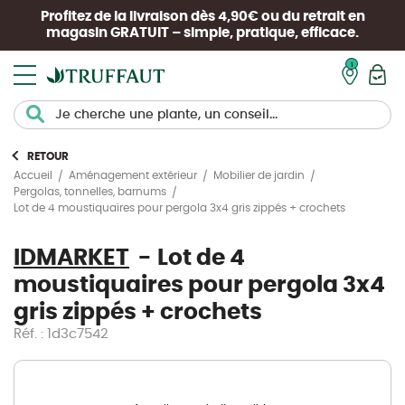
Profitez de la livraison dès 4,90€ ou du retrait en
magasin
GRATUIT
– simple, pratique, efficace.
Mon pan
RETOUR
Accueil
Aménagement extérieur
Mobilier de jardin
Pergolas, tonnelles, barnums
Lot de 4 moustiquaires pour pergola 3x4 gris zippés + crochets
IDMARKET
Lot de 4
moustiquaires pour pergola 3x4
gris zippés + crochets
Réf. : 1d3c7542