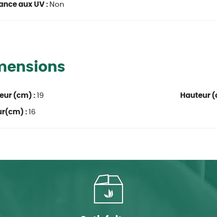
ance aux UV :
Non
mensions
eur (cm) :
19
Hauteur (
ur(cm) :
16