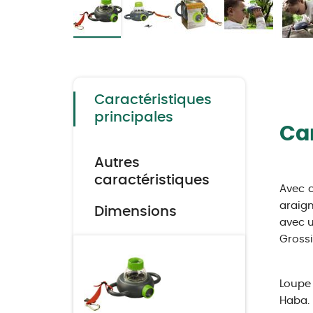
Skip
to
the
beginning
of
the
Caractéristiques
images
gallery
principales
Car
Autres
caractéristiques
Avec c
araign
Dimensions
avec u
Grossi
Loupe 
Haba. 