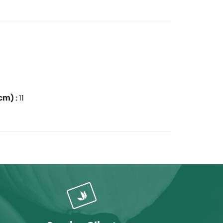
cm) :
11