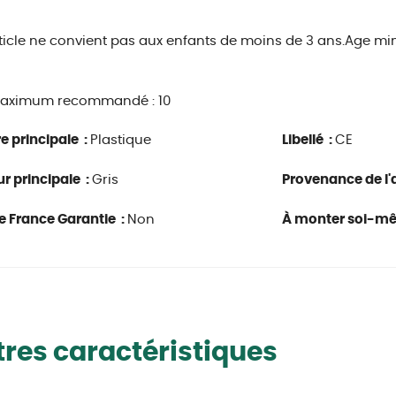
ticle ne convient pas aux enfants de moins de 3 ans.
Age mi
aximum recommandé : 10
e principale :
Plastique
Libellé :
CE
r principale :
Gris
Provenance de l'a
e France Garantie :
Non
À monter soi-m
res caractéristiques