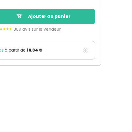
Nos marques de la nature
Découvrez nos marques
Ajouter au panier
Mon potager
Nos marques de la nature
309 avis sur le vendeur
Ventes éphémères de plantes
16,34 €
es
à partir de