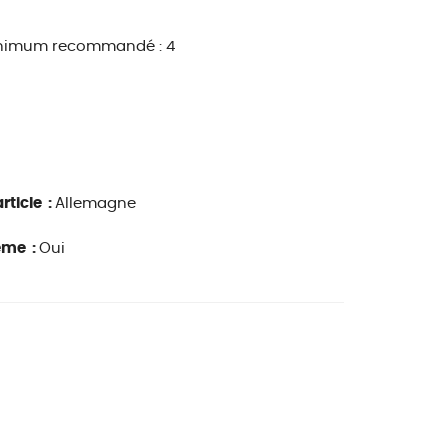
nimum recommandé : 4
rticle :
Allemagne
ême :
Oui