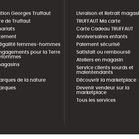
tion Georges Truffaut
Livraison et Retrait magas
re de Truffaut
TRUFFAUT Ma carte
nariats
Carte Cadeau TRUFFAUT
tement
Anniversaires enfants
 égalité femmes-hommes
Paiement sécurisé
ngagements pour la Terre
Satisfait ou remboursé
s Hommes
Ateliers en magasin
agasins
Service clients sourds et
malentendants
arques de la nature
Découvrir la marketplace
arques
Devenir vendeur sur la
marketplace
Tous les services