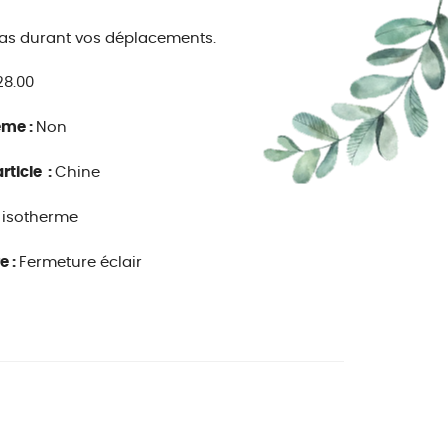
pas durant vos déplacements.
28.00
ême :
Non
rticle :
Chine
 isotherme
e :
Fermeture éclair