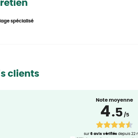
retien
age spécialisé
s clients
Note moyenne
4
.5
/5
sur
6 avis vérifiés
depuis 22 