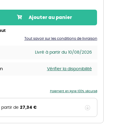
Nos marques de la nature
Découvrez nos marques
Ajouter au panier
Mon potager
Nos marques de la nature
aut
Tout savoir sur les conditions de livraison
Ventes éphémères de plantes
Livré à partir du 10/08/2026
in
Vérifier la disponibilité
Paiement en ligne 100% sécurisé
27,34 €
 partir de