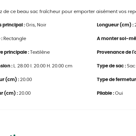
ez de ce beau sac fraîcheur pour emporter aisément vos re
s principal :
Gris, Noir
Longueur (cm) :
 :
Rectangle
A monter soi-m
e principale :
Textilène
Provenance de l'a
sion :
L. 28.00 l. 20.00 H. 20.00 cm
Type de sac :
Sac
ur (cm) :
20.00
Type de fermetur
r (cm) :
20.00
Pliable :
Oui