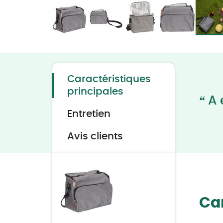
Skip
to
the
beginning
of
the
Caractéristiques
images
gallery
principales
“
A 
Entretien
Avis clients
Car