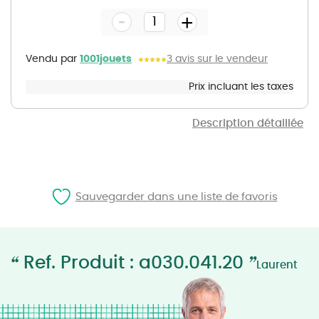
the
-
beginning
+
of
the
images
gallery
Vendu par
1001jouets
3 avis sur le vendeur
Prix incluant les taxes
Description détaillée
Sauvegarder dans une liste de favoris
“
”
Ref. Produit : a030.041.20
Laurent