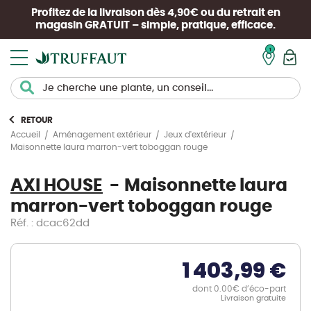
Profitez de la livraison dès 4,90€ ou du retrait en
magasin
GRATUIT
– simple, pratique, efficace.
Mon pan
RETOUR
Accueil
Aménagement extérieur
Jeux d'extérieur
Maisonnette laura marron-vert toboggan rouge
AXI HOUSE
Maisonnette laura
marron-vert toboggan rouge
Réf. : dcac62dd
1 403,99 €
dont 0.00€ d’éco-part
Livraison gratuite