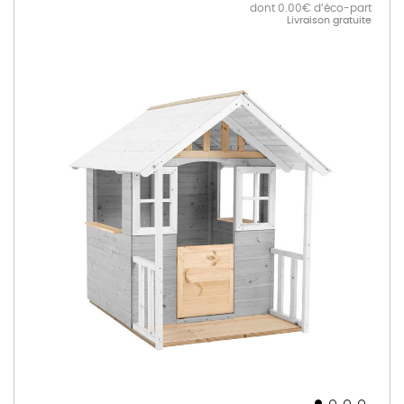
dont 0.00€ d’éco-part
Livraison gratuite
Skip
to
the
end
of
the
images
gallery