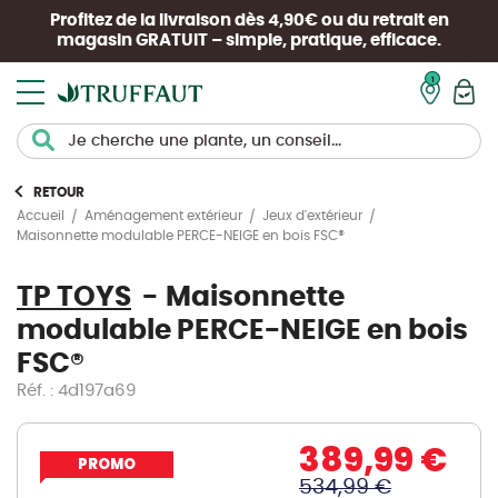
Profitez de la livraison dès 4,90€ ou du retrait en
magasin
GRATUIT
– simple, pratique, efficace.
Mon pan
RETOUR
Accueil
Aménagement extérieur
Jeux d'extérieur
Maisonnette modulable PERCE-NEIGE en bois FSC®
TP TOYS
Maisonnette
modulable PERCE-NEIGE en bois
FSC®
Réf. : 4d197a69
389,99 €
PROMO
534,99 €