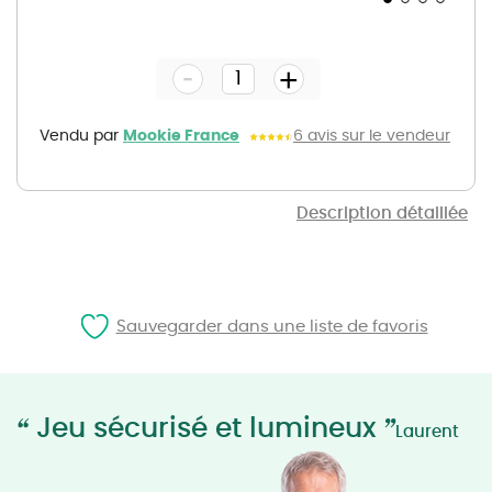
Skip
to
the
-
beginning
+
of
the
images
gallery
Vendu par
Mookie France
6 avis sur le vendeur
Description détaillée
Sauvegarder dans une liste de favoris
“
”
Jeu sécurisé et lumineux
Laurent