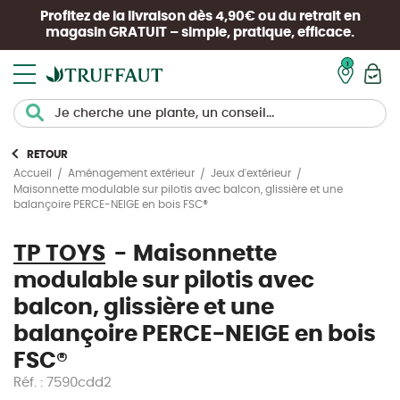
Profitez de la livraison dès 4,90€ ou du retrait en
magasin
GRATUIT
– simple, pratique, efficace.
Mon pan
RETOUR
Accueil
Aménagement extérieur
Jeux d'extérieur
Maisonnette modulable sur pilotis avec balcon, glissière et une
balançoire PERCE-NEIGE en bois FSC®
TP TOYS
Maisonnette
modulable sur pilotis avec
balcon, glissière et une
balançoire PERCE-NEIGE en bois
FSC®
Réf. : 7590cdd2