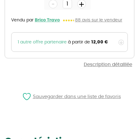
-
beginning
+
of
the
images
gallery
Vendu par
Brico Travo
88 avis sur le vendeur
12,00 €
1 autre offre partenaire
à partir de
Description détaillée
Sauvegarder dans une liste de favoris