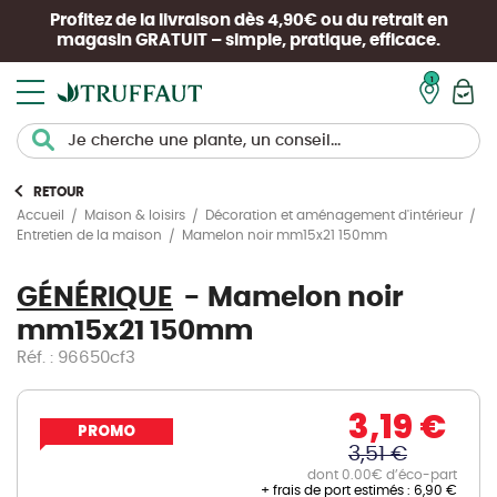
Profitez de la livraison dès 4,90€ ou du retrait en
magasin
GRATUIT
– simple, pratique, efficace.
Mon pan
RETOUR
Accueil
Maison & loisirs
Décoration et aménagement d'intérieur
Mamelon noir mm15x21 150mm
Entretien de la maison
GÉNÉRIQUE
Mamelon noir
mm15x21 150mm
Réf. : 96650cf3
3,19 €
PROMO
3,51 €
dont 0.00€ d’éco-part
+ frais de port estimés :
6,90 €