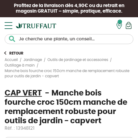
Profitez de la livraison dès 4,90€ ou du retrait en
magasin
GRATUIT
– simple, pratique, efficace.
Mon pan
RETOUR
Accueil
Jardinage
Outils de jardinage et accessoires
Outillage à main
Manche bois fourche croc 150cm manche de remplacement robuste
pour outils de jardin - capvert
CAP VERT
Manche bois
fourche croc 150cm manche de
remplacement robuste pour
outils de jardin - capvert
Réf. : 13948121