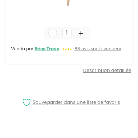
Skip
to
the
-
beginning
+
of
the
images
gallery
Vendu par
Brico Travo
88 avis sur le vendeur
Description détaillée
Sauvegarder dans une liste de favoris