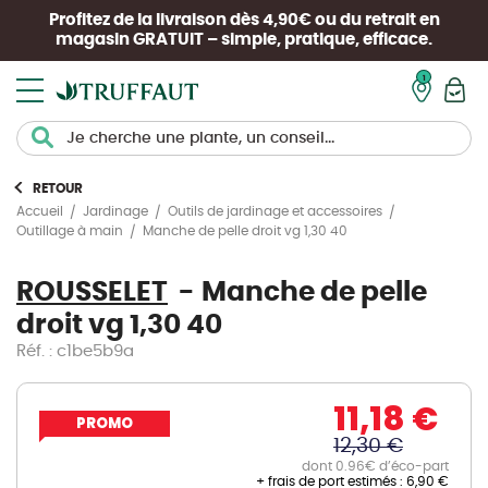
Profitez de la livraison dès 4,90€ ou du retrait en
magasin
GRATUIT
– simple, pratique, efficace.
Mon pan
RETOUR
Accueil
Jardinage
Outils de jardinage et accessoires
Manche de pelle droit vg 1,30 40
Outillage à main
ROUSSELET
Manche de pelle
droit vg 1,30 40
Réf. : c1be5b9a
11,18 €
PROMO
12,30 €
dont 0.96€ d’éco-part
+ frais de port estimés :
6,90 €