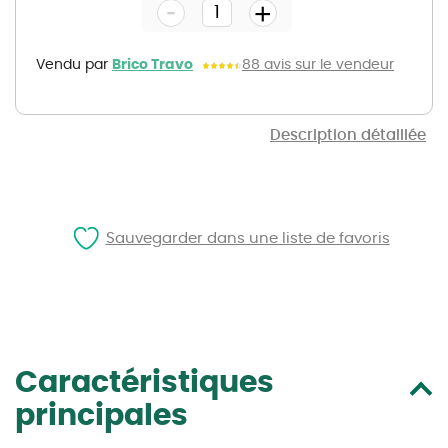
-
beginning
+
of
the
images
gallery
Vendu par
Brico Travo
88 avis sur le vendeur
Description détaillée
Sauvegarder dans une liste de favoris
Caractéristiques
principales