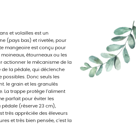
ns et volailles est un
e (pays bas) et rivetée, pour
cette mangeoire est conçu pour
les moineaux, étourneaux ou les
our actionner le mécanisme de la
é de la pédale, qui déclenche
ge possibles. Donc seuls les
t. le grain et les granulés
. La trappe protège l’aliment
e parfait pour éviter les
a pédale (réserve 23 cm),
st très appréciée des éleveurs
ures et très bien pensée, c’est la