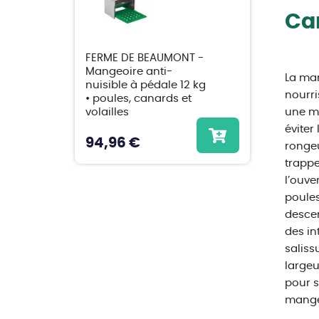
Car
FERME DE BEAUMONT -
Mangeoire anti-
La man
nuisible à pédale 12 kg
nourri
• poules, canards et
volailles
une me
éviter
94,96 €
rongeu
trappe
l’ouve
poules
descen
des in
saliss
largeu
pour s
mangeo