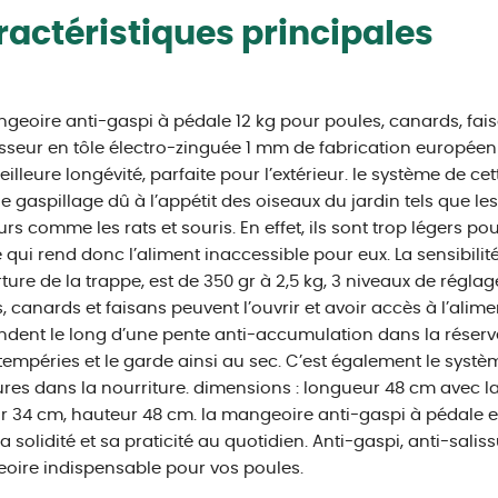
actéristiques principales
geoire anti-gaspi à pédale 12 kg pour poules, canards, faisa
sseur en tôle électro-zinguée 1 mm de fabrication européenn
illeure longévité, parfaite pour l’extérieur. le système de 
 le gaspillage dû à l’appétit des oiseaux du jardin tels que 
rs comme les rats et souris. En effet, ils sont trop légers p
 qui rend donc l’aliment inaccessible pour eux. La sensibilit
rture de la trappe, est de 350 gr à 2,5 kg, 3 niveaux de régla
, canards et faisans peuvent l’ouvrir et avoir accès à l’alimen
dent le long d’une pente anti-accumulation dans la réserve
tempéries et le garde ainsi au sec. C’est également le systèm
ures dans la nourriture. dimensions : longueur 48 cm avec l
r 34 cm, hauteur 48 cm. la mangeoire anti-gaspi à pédale e
a solidité et sa praticité au quotidien. Anti-gaspi, anti-saliss
ire indispensable pour vos poules.