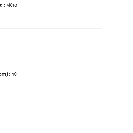
e :
Métal
cm) :
48