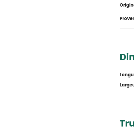
Origin
Proven
Di
Longu
Large
Tr