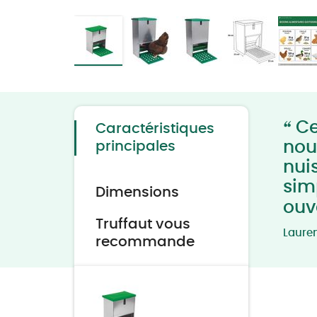
Skip
to
the
beginning
of
“
the
Ce
Caractéristiques
images
gallery
nou
principales
nuis
sim
Dimensions
ouv
Truffaut vous
Laure
recommande