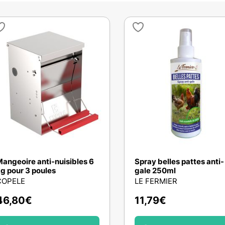
angeoire anti-nuisibles 6
Spray belles pattes anti-
g pour 3 poules
gale 250ml
COPELE
LE FERMIER
46,80
€
11,79
€