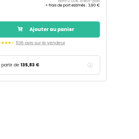
dont 0.00€ d’éco-part
+ frais de port estimés :
3,90 €
Nos marques de la nature
Découvrez nos marques
Mon potager
Ajouter au panier
Nos marques de la nature
1136 avis sur le vendeur
Ventes éphémères de plantes
135,83 €
 partir de