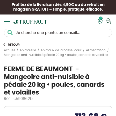
Profitez de la livraison dès 4,90€ ou du retrait en
magasin
GRATUIT
– simple, pratique, efficace.
Mon pan
RETOUR
Accueil
Animalerie
Animaux de la basse-cour
Alimentation
Mangeoire anti-nuisible à pédale 20 kg • poules, canards et volailles
FERME DE BEAUMONT
Mangeoire anti-nuisible à
pédale 20 kg • poules, canards
et volailles
Réf. : c590862b