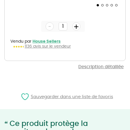
Skip
to
the
-
beginning
+
of
the
images
gallery
Vendu par
House Sellers
1136 avis sur le vendeur
Description détaillée
Sauvegarder dans une liste de favoris
“
Ce produit protège la