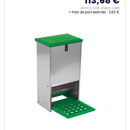
113,68 €
dont 0.00€ d’éco-part
+ frais de port estimés :
3,90 €
Skip
to
the
end
of
the
images
gallery