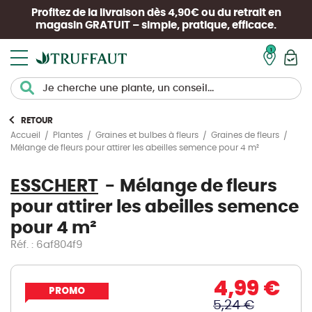
Profitez de la livraison dès 4,90€ ou du retrait en
magasin
GRATUIT
– simple, pratique, efficace.
Mon pan
RETOUR
Accueil
Plantes
Graines et bulbes à fleurs
Graines de fleurs
Mélange de fleurs pour attirer les abeilles semence pour 4 m²
ESSCHERT
Mélange de fleurs
pour attirer les abeilles semence
pour 4 m²
Réf. : 6af804f9
4,99 €
PROMO
5,24 €