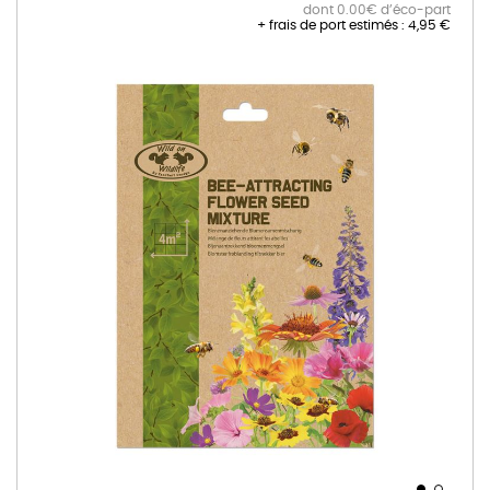
dont 0.00€ d’éco-part
+ frais de port estimés :
4,95 €
Skip
to
the
end
of
the
images
gallery