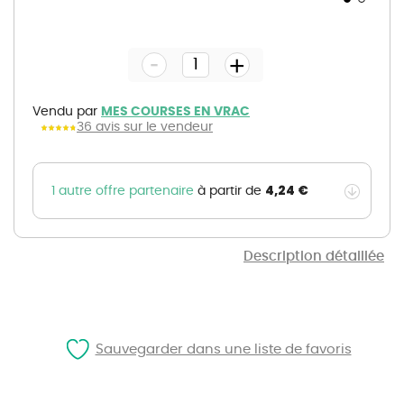
Skip
to
the
-
beginning
+
of
the
images
gallery
Vendu par
MES COURSES EN VRAC
36 avis sur le vendeur
4,24 €
1 autre offre partenaire
à partir de
Description détaillée
Sauvegarder dans une liste de favoris