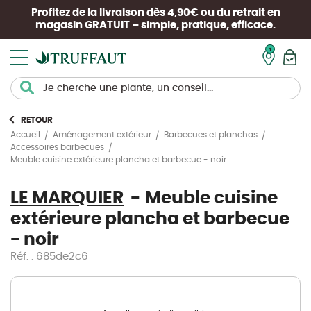
Profitez de la livraison dès 4,90€ ou du retrait en
magasin
GRATUIT
– simple, pratique, efficace.
Mon pan
RETOUR
Accueil
Aménagement extérieur
Barbecues et planchas
Accessoires barbecues
Meuble cuisine extérieure plancha et barbecue - noir
LE MARQUIER
Meuble cuisine
extérieure plancha et barbecue
- noir
Réf. : 685de2c6