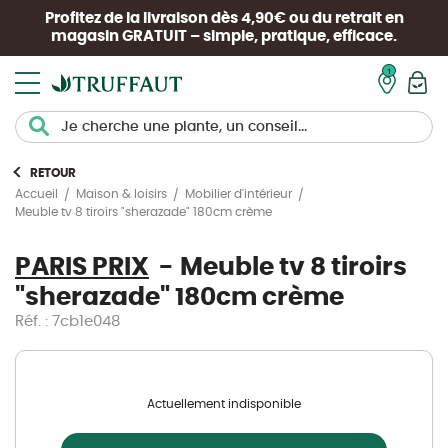
Profitez de la livraison dès 4,90€ ou du retrait en
magasin
GRATUIT
– simple, pratique, efficace.
Mon pan
RETOUR
Accueil
Maison & loisirs
Mobilier d'intérieur
Meuble tv 8 tiroirs "sherazade" 180cm crème
PARIS PRIX
Meuble tv 8 tiroirs
"sherazade" 180cm crème
Réf. : 7cb1e048
Actuellement indisponible