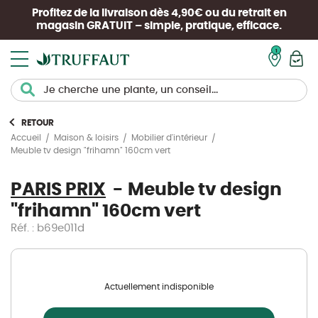
Profitez de la livraison dès 4,90€ ou du retrait en
magasin
GRATUIT
– simple, pratique, efficace.
Mon pan
RETOUR
Accueil
Maison & loisirs
Mobilier d'intérieur
Meuble tv design "frihamn" 160cm vert
PARIS PRIX
Meuble tv design
"frihamn" 160cm vert
Réf. : b69e011d
Actuellement indisponible