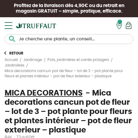
Profitez de la livraison dès 4,90€ ou du retrait en
magasin
GRATUIT
– simple, pratique, efficace.
Mon pan
RETOUR
Accueil
Jardinage
Pots, jardinières et carrés potagers
Jardinières
Mica decorations cancun pot de fleur – lot de 3 – pot plante pour
fleurs et plantes intérieur – pot de fleur exterieur – plastique
MICA DECORATIONS
Mica
decorations cancun pot de fleur
– lot de 3 – pot plante pour fleurs
et plantes intérieur – pot de fleur
exterieur – plastique
Réf. : 734d10ff