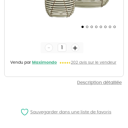
Skip
to
the
-
beginning
+
of
the
images
gallery
Vendu par
Maximondo
202 avis sur le vendeur
Description détaillée
Sauvegarder dans une liste de favoris