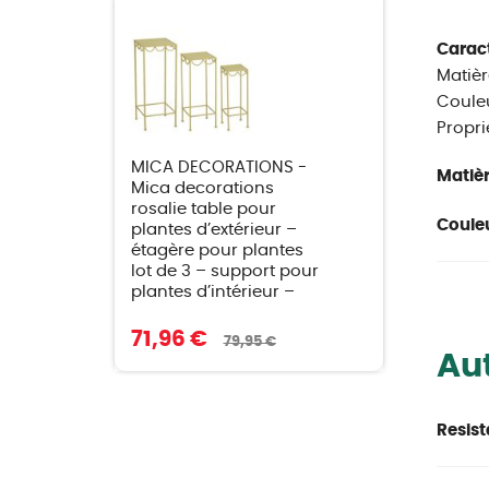
Caract
Matière
Couleu
Propri
MICA DECORATIONS -
Matièr
Mica decorations
rosalie table pour
Couleu
plantes d’extérieur –
étagère pour plantes
lot de 3 – support pour
plantes d’intérieur –
71,96 €
79,95 €
Aut
Resist