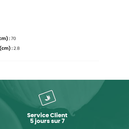
cm) :
70
(cm) :
2.8
Service Client
5 jours sur 7