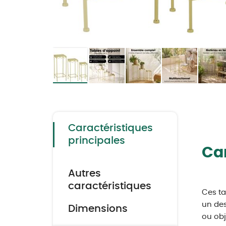
Skip
to
the
beginning
of
the
Caractéristiques
images
gallery
principales
Car
Autres
caractéristiques
Ces ta
un des
Dimensions
ou obj