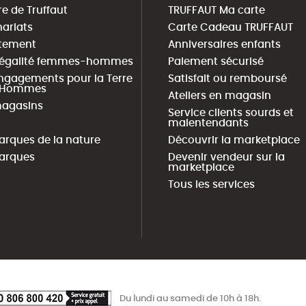
re de Truffaut
TRUFFAUT Ma carte
nariats
Carte Cadeau TRUFFAUT
tement
Anniversaires enfants
 égalité femmes-hommes
Paiement sécurisé
ngagements pour la Terre
Satisfait ou remboursé
s Hommes
Ateliers en magasin
agasins
Service clients sourds et
malentendants
arques de la nature
Découvrir la marketplace
arques
Devenir vendeur sur la
marketplace
Tous les services
Du lundi au samedi de 10h à 18h.