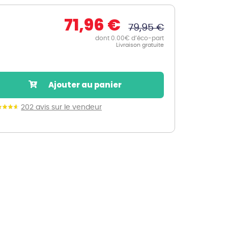
Nos marques de la nature
71,96 €
Découvrez nos marques
79,95 €
Mon potager
dont 0.00€ d’éco-part
Livraison gratuite
Nos marques de la nature
Ventes éphémères de plantes
Ajouter au panier
202 avis sur le vendeur