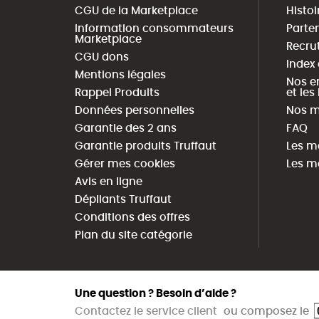
CGU de la Marketplace
Histoi
Information consommateurs
Parte
Marketplace
Recru
CGU dons
Index
Mentions légales
Nos e
Rappel Produits
et le
Données personnelles
Nos m
Garantie des 2 ans
FAQ
Garantie produits Truffaut
Les m
Gérer mes cookies
Les m
Avis en ligne
Dépliants Truffaut
Conditions des offres
Plan du site catégorie
Une question ? Besoin d’aide ?
Contactez le service client
ou composez le