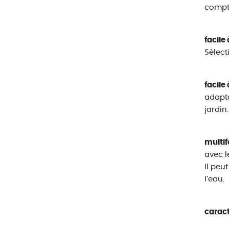
compte
facile 
Sélect
facile 
adapta
jardin.
multif
avec l
Il peu
l’eau.
caract