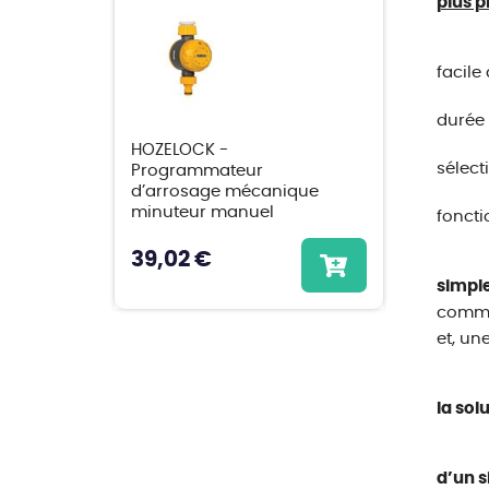
plus p
facile 
durée
HOZELOCK -
sélect
Programmateur
d’arrosage mécanique
minuteur manuel
foncti
39,02 €
simple
comme 
et, un
la sol
d’un s