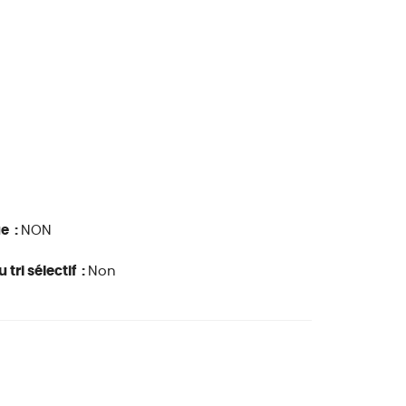
ue :
NON
 tri sélectif :
Non