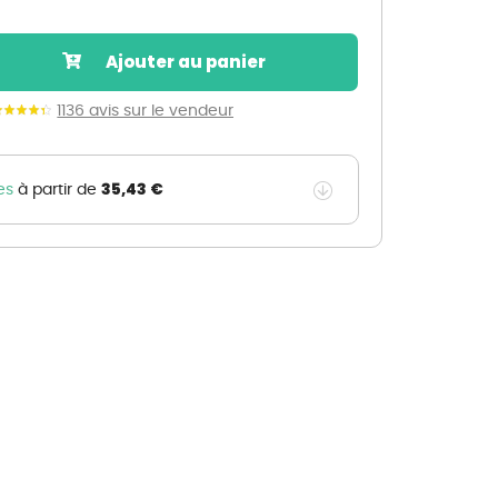
Nos marques de la nature
Découvrez nos marques
Ajouter au panier
Mon potager
Nos marques de la nature
1136 avis sur le vendeur
Ventes éphémères de plantes
35,43 €
es
à partir de