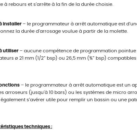
 à rebours et s’arrête à la fin de la durée choisie.
à installer
– le programmateur à arrêt automatique est d’une
ionnez la durée d’arrosage voulue à partir de la molette.
à utiliser
– aucune compétence de programmation pointue néce
teurs ø 21 mm (1/2” bsp) ou 26,5 mm (¾” bsp) compatibles 
onctions
– le programmateur à arrêt automatique est un appa
es arroseurs (jusqu’à 10 bars) ou les systèmes de micro arro
t également s’avérer utile pour remplir un bassin ou une pata
éristiques techniques :