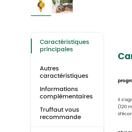
Skip
to
the
beginning
of
the
Caractéristiques
images
gallery
principales
Car
Autres
caractéristiques
progr
Informations
complémentaires
il s’a
(120 m
Truffaut vous
d’écon
recommande