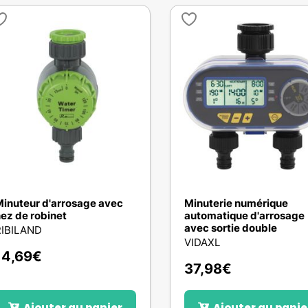
inuteur d'arrosage avec
Minuterie numérique
ez de robinet
automatique d'arrosage
avec sortie double
RIBILAND
VIDAXL
14,69
€
37,98
€
Ajouter au panier
Ajouter au panie