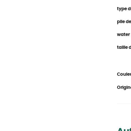
type 
pile 
water
taille
Couleu
Origin