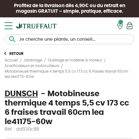
Profitez de la livraison dès 4,90€ ou du retrait en
magasin
GRATUIT
– simple, pratique, efficace.
Mon pan
RETOUR
Accueil
Jardinage
Outillage et matériel à moteur
Scarificateurs et motoculteurs
Motobineuse thermique 4 temps 5,5 cv 173 cc 6 fraises travail 60cm
lea le41175-60w
DUNSCH
Motobineuse
thermique 4 temps 5,5 cv 173 cc
6 fraises travail 60cm lea
le41175-60w
Réf. : dd930c88