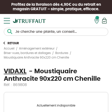
Profitez de la livraison dès 4,90€ ou du retrait en
magasin
GRATUIT
– simple, pratique, efficace.
Mon pan
RETOUR
Accueil
Aménagement extérieur
Brise-vues, bordures et dallages
Bordures
Moustiquaire Anthracite 90x220 cm Chenille
VIDAXL
Moustiquaire
Anthracite 90x220 cm Chenille
Réf. : 869808
Actuellement indisponible