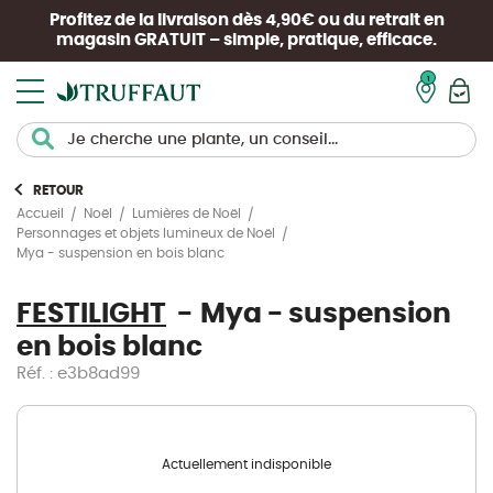
Profitez de la livraison dès 4,90€ ou du retrait en
magasin
GRATUIT
– simple, pratique, efficace.
Mon pan
RETOUR
Accueil
Noël
Lumières de Noël
Personnages et objets lumineux de Noël
Mya - suspension en bois blanc
FESTILIGHT
Mya - suspension
en bois blanc
Réf. : e3b8ad99
Actuellement indisponible