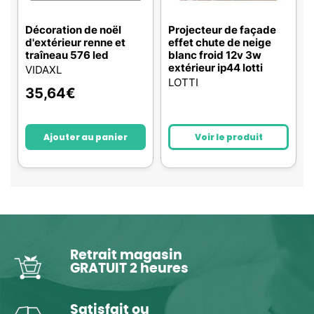
Décoration de noël
Projecteur de façade
d'extérieur renne et
effet chute de neige
traîneau 576 led
blanc froid 12v 3w
extérieur ip44 lotti
VIDAXL
LOTTI
35,64
€
Ajouter au panier
Voir le produit
Retrait magasin
GRATUIT 2 heures
Satisfait ou