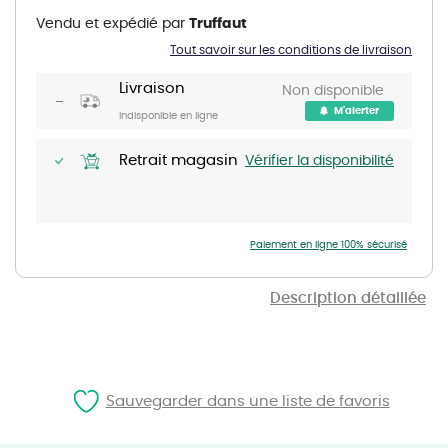
the
Vendu et expédié par
Truffaut
beginning
of
Tout savoir sur les conditions de livraison
the
images
gallery
Livraison
Non disponible
M'alerter
Indisponible en ligne
Retrait magasin
Vérifier la disponibilité
Paiement en ligne 100% sécurisé
Description détaillée
Sauvegarder dans une liste de favoris