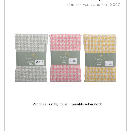
dont eco-participation : 0.00€
Skip
to
the
end
of
the
images
gallery
Skip
to