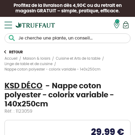
Profitez de la livraison dès 4,90€ ou du retrait en
magasin
GRATUIT
– simple, pratique, efficace.
Mon pan
RETOUR
Accueil
Maison & loisirs
Cuisine et Arts de la table
Linge de table et de cuisine
Nappe coton polyester - colorix variable - 140x250cm
KSD DÉCO
Nappe coton
polyester - colorix variable -
140x250cm
Réf. : 1123059
29,99 €