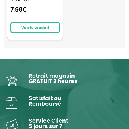
7,99
€
Voir le produit
Retrait magasin
GRATUIT 2 heures
Satisfait ou
Remboursé
Service Client
5 jours sur 7