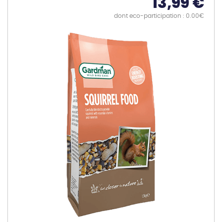
13,99 €
dont eco-participation : 0.00€
Skip
to
the
end
of
the
images
gallery
Skip