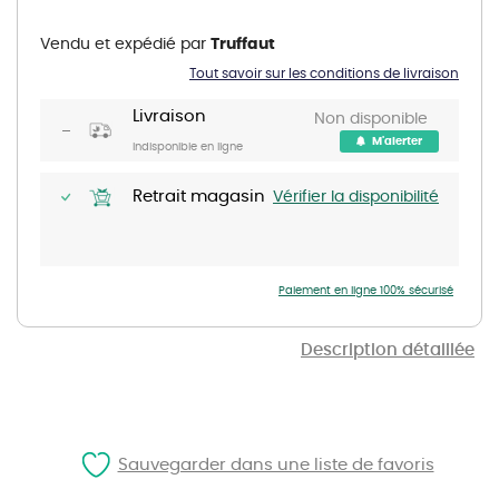
to
the
Vendu et expédié par
Truffaut
beginning
of
Tout savoir sur les conditions de livraison
the
images
gallery
Livraison
Non disponible
M'alerter
Indisponible en ligne
Retrait magasin
Vérifier la disponibilité
Paiement en ligne 100% sécurisé
Description détaillée
Sauvegarder dans une liste de favoris