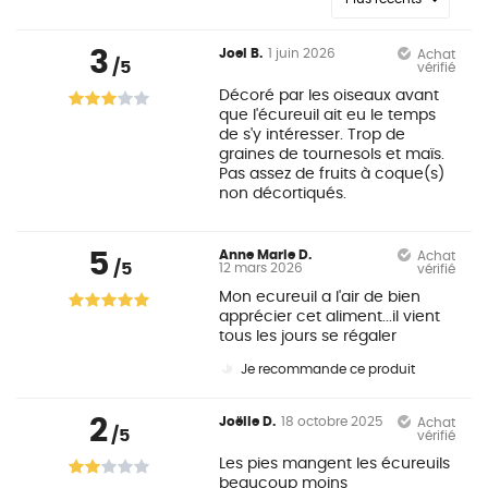
3
Joel B.
1 juin 2026
Achat
/5
vérifié
Décoré par les oiseaux avant
que l'écureuil ait eu le temps
de s'y intéresser. Trop de
graines de tournesols et maïs.
Pas assez de fruits à coque(s)
non décortiqués.
5
Anne Marie D.
Achat
/5
12 mars 2026
vérifié
Mon ecureuil a l'air de bien
apprécier cet aliment...il vient
tous les jours se régaler
Je recommande ce produit
2
Joëlle D.
18 octobre 2025
Achat
/5
vérifié
Les pies mangent les écureuils
beaucoup moins