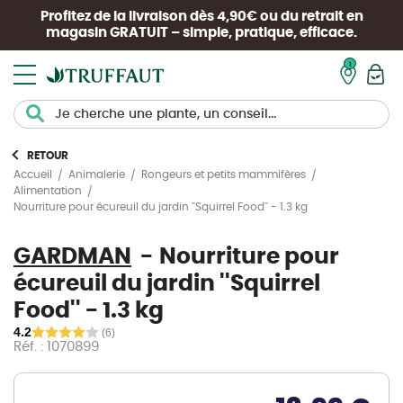
Profitez de la livraison dès 4,90€ ou du retrait en
magasin
GRATUIT
– simple, pratique, efficace.
Mon pan
RETOUR
Accueil
Animalerie
Rongeurs et petits mammifères
Alimentation
Nourriture pour écureuil du jardin ''Squirrel Food'' - 1.3 kg
GARDMAN
Nourriture pour
écureuil du jardin ''Squirrel
Food'' - 1.3 kg
4.2
(6)
Réf. : 1070899