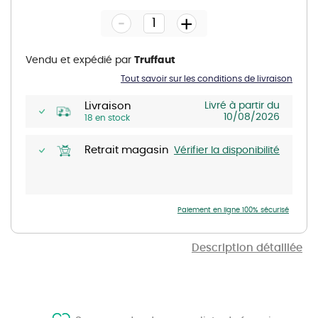
the
-
beginning
+
of
the
images
gallery
Vendu et expédié par
Truffaut
Tout savoir sur les conditions de livraison
Livraison
Livré à partir du
10/08/2026
18 en stock
Retrait magasin
Vérifier la disponibilité
Paiement en ligne 100% sécurisé
Description détaillée