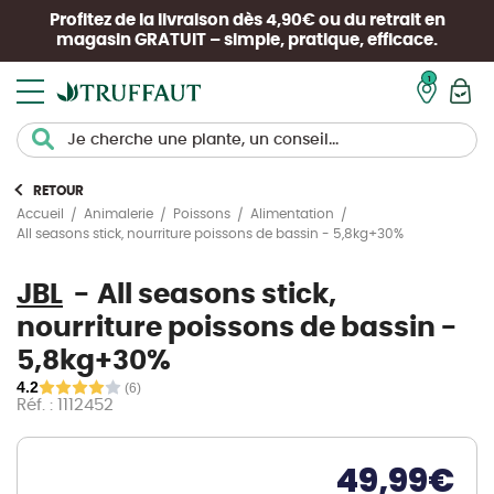
Profitez de la livraison dès 4,90€ ou du retrait en
magasin
GRATUIT
– simple, pratique, efficace.
Mon pan
RETOUR
Accueil
Animalerie
Poissons
Alimentation
All seasons stick, nourriture poissons de bassin - 5,8kg+30%
JBL
All seasons stick,
nourriture poissons de bassin -
5,8kg+30%
4.2
(6)
Réf. : 1112452
49,99
€