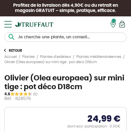
Profitez de la livraison dès 4,90€ ou du retrait en
magasin
GRATUIT
– simple, pratique, efficace.
Mon pan
RETOUR
Accueil
Plantes
Plantes d'extérieur
Plantes méditerranéennes
Olivier (Olea europaea) sur mini tige : pot déco D18cm
Olivier (Olea europaea) sur mini
tige : pot déco D18cm
4.6
(5)
Réf. : 828576
24,99 €
dont eco-participation : 0.00€