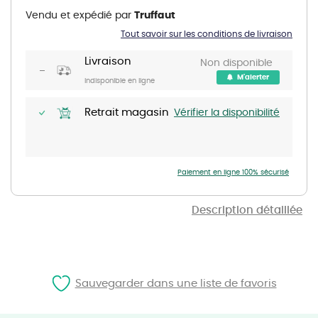
the
Vendu et expédié par
Truffaut
beginning
of
Tout savoir sur les conditions de livraison
the
images
gallery
Livraison
Non disponible
M'alerter
Indisponible en ligne
Retrait magasin
Vérifier la disponibilité
Paiement en ligne 100% sécurisé
Description détaillée
Sauvegarder dans une liste de favoris