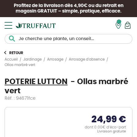
Profitez de la livraison dès 4,90€ ou du retrait en
magasin
GRATUIT
– simple, pratique, efficace.
Mon pan
RETOUR
Accueil
Jardinage
Arrosage
Arrosage d'absence
Ollas marbré vert
POTERIE LUTTON
Ollas marbré
vert
Réf. : 94671fce
24,99 €
dont 0.00€ d’éco-part
Livraison gratuite