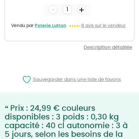
the
-
beginning
+
of
the
images
gallery
Vendu par
Poterie Lutton
8 avis sur le vendeur
Description détaillée
Sauvegarder dans une liste de favoris
“
Prix : 24,99 € couleurs
disponibles : 3 poids : 0,30 kg
capacité : 40 cl autonomie : 3 à
5 jours, selon les besoins de la