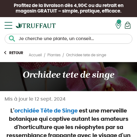
Profitez de la livraison dès 4,90€ ou du retrait en
magasin
GRATUIT
– simple, pratique, efficace.
Mon pan
RETOUR
Orchidee tete de singe
Accueil
Plantes
Orchidee tete de singe
Mis à jour le
12 sept. 2024
L'
orchidée Tête de Singe
est une
merveille
botanique qui captive autant les amateurs
d'horticulture
que les néophytes par sa
ressemblance frappante avec le
visage
d'un