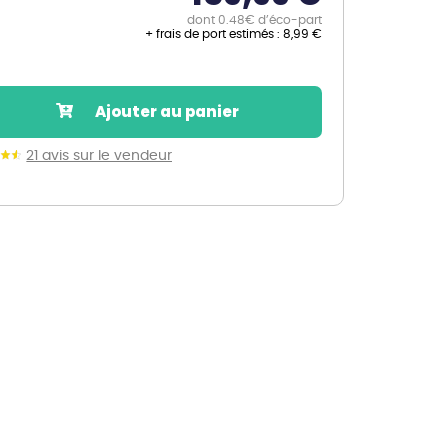
dont 0.48€ d’éco-part
Nos marques de la nature
+ frais de port estimés :
8,99 €
Découvrez nos marques
Mon potager
Nos marques de la nature
Ajouter au panier
Ventes éphémères de plantes
21 avis sur le vendeur