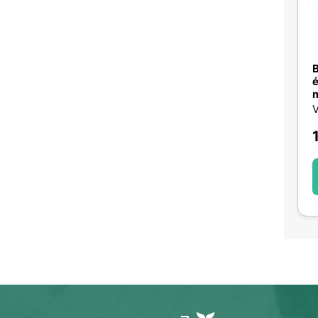
B
é
m