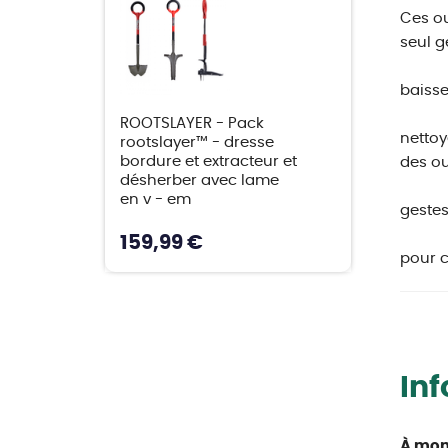
Ces ou
seul g
baisse
ROOTSLAYER - Pack
nettoy
rootslayer™ - dresse
bordure et extracteur et
des ou
désherber avec lame
en v - em
gestes
159,99 €
pour c
In
À mon