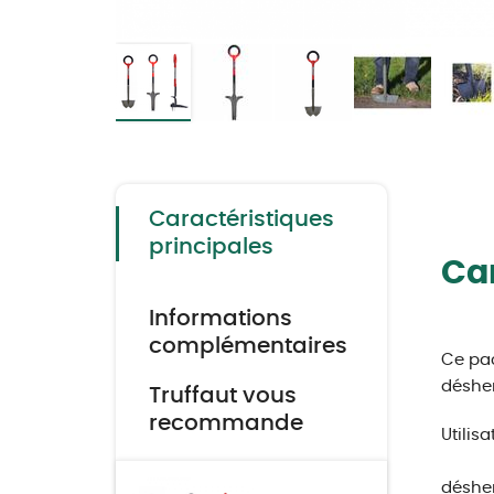
Skip
to
the
beginning
of
the
Caractéristiques
images
gallery
principales
Car
Informations
complémentaires
Ce pac
désher
Truffaut vous
recommande
Utilis
désher