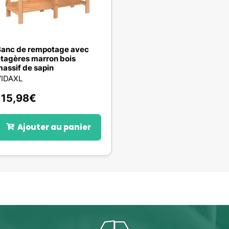
anc de rempotage avec
tagères marron bois
assif de sapin
VIDAXL
115,98
€
Ajouter au panier