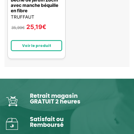
avec manche béquille
en fibre
TRUFFAUT
25,19
€
35,99
€
Voir le produit
Retrait magasin
GRATUIT 2 heures
Satisfait ou
Remboursé