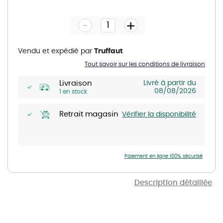
to
the
-
beginning
+
of
the
images
gallery
Vendu et expédié par
Truffaut
Tout savoir sur les conditions de livraison
Livraison
Livré à partir du
08/08/2026
1 en stock
Retrait magasin
Vérifier la disponibilité
Paiement en ligne 100% sécurisé
Description détaillée