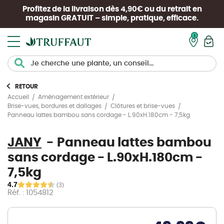
Profitez de la livraison dès 4,90€ ou du retrait en
magasin
GRATUIT
– simple, pratique, efficace.
Mon pan
RETOUR
Accueil
Aménagement extérieur
Brise-vues, bordures et dallages
Clôtures et brise-vues
Panneau lattes bambou sans cordage - L.90xH.180cm - 7,5kg
JANY
Panneau lattes bambou
sans cordage - L.90xH.180cm -
7,5kg
4.7
(3)
Réf. : 1054812