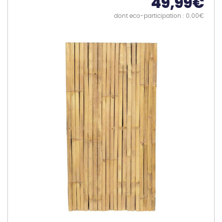
49,99
€
dont eco-participation : 0.00€
Skip
to
the
end
of
the
images
gallery
Skip