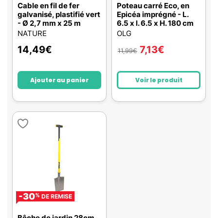
Cable en fil de fer
Poteau carré Eco, en
galvanisé, plastifié vert
Epicéa imprégné - L.
- Ø 2,7 mm x 25 m
6.5 x l. 6.5 x H. 180 cm
NATURE
OLG
14,49
€
7,13
€
11,99
€
Ajouter au panier
Voir le produit
-30
%
DE REMISE
Bêche de jardin 28cm