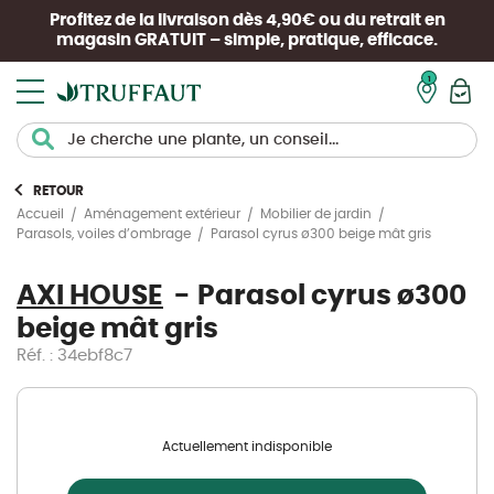
Profitez de la livraison dès 4,90€ ou du retrait en
magasin
GRATUIT
– simple, pratique, efficace.
Mon pan
RETOUR
Accueil
Aménagement extérieur
Mobilier de jardin
Parasol cyrus ø300 beige mât gris
Parasols, voiles d’ombrage
AXI HOUSE
Parasol cyrus ø300
beige mât gris
Réf. : 34ebf8c7
Actuellement indisponible