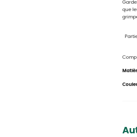
Gardez
que le
grimpe
Parti
Compl
Matièr
Couleu
Aut