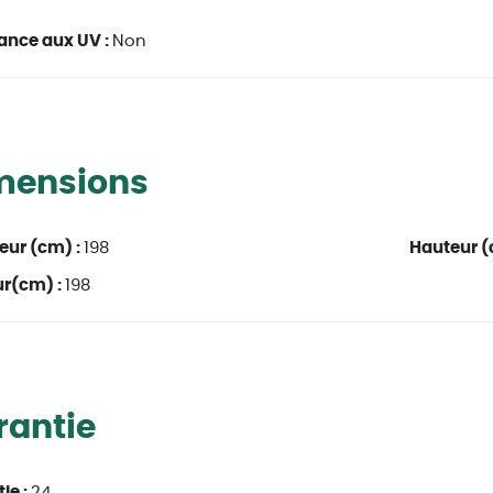
ance aux UV :
Non
mensions
eur (cm) :
198
Hauteur (
ur(cm) :
198
rantie
ie :
24