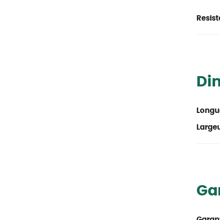
Resist
Di
Longu
Large
Ga
Garant