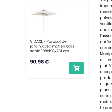
imperm
massif
polyes
ventil
que to
l'asse
VIDAXL - Parasol de
durée 
jardin avec mât en bois
correc
sable 198x198x231 cm
Manipu
assemb
90,98 €
plat. 
accept
produi
risque
place.
cette 
mettez
Le pro