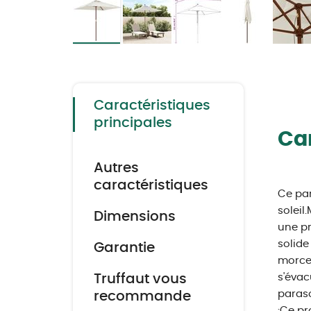
Skip
to
the
beginning
of
the
Caractéristiques
images
gallery
principales
Car
Autres
caractéristiques
Ce par
soleil
Dimensions
une pr
solide
Garantie
morcea
Truffaut vous
s'évacu
paraso
recommande
:Ce pr