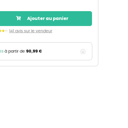
Nos marques de la nature
Découvrez nos marques
Ajouter au panier
Mon potager
Nos marques de la nature
141 avis sur le vendeur
Ventes éphémères de plantes
90,99 €
es
à partir de