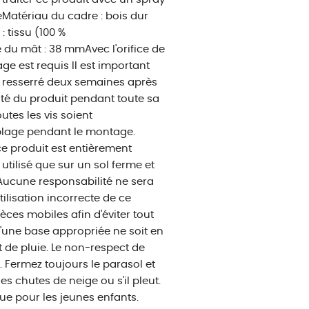
eMatériau du cadre : bois dur
 tissu (100 %
e du mât : 38 mmAvec l'orifice de
e est requis Il est important
oit resserré deux semaines après
ilité du produit pendant toute sa
tes les vis soient
mblage pendant le montage.
e produit est entièrement
 utilisé que sur un sol ferme et
. Aucune responsabilité ne sera
lisation incorrecte de ce
èces mobiles afin d'éviter tout
u'une base appropriée ne soit en
t de pluie. Le non-respect de
Fermez toujours le parasol et
es chutes de neige ou s'il pleut.
que pour les jeunes enfants.