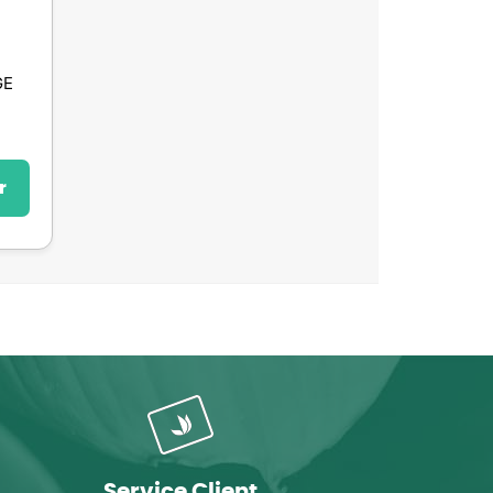
GE
r
Service Client