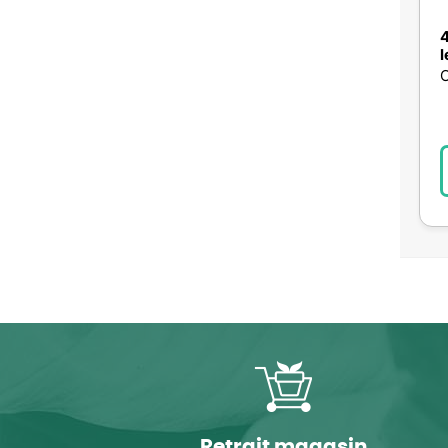
4
l
Retrait magasin