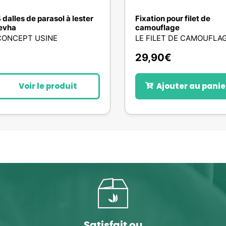
 dalles de parasol à lester
Fixation pour filet de
evha
camouflage
CONCEPT USINE
LE FILET DE CAMOUFLA
29,90
€
Voir le produit
Ajouter au panie
Satisfait ou