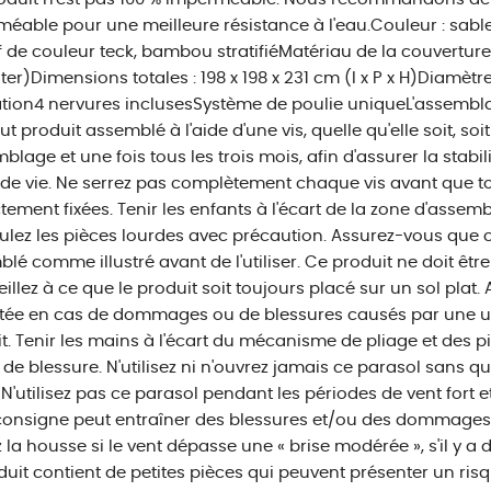
éable pour une meilleure résistance à l'eau.Couleur : sabl
 de couleur teck, bambou stratifiéMatériau de la couverture :
ter)Dimensions totales : 198 x 198 x 231 cm (l x P x H)Diamètr
ation4 nervures inclusesSystème de poulie uniqueL'assemblag
ut produit assemblé à l'aide d'une vis, quelle qu'elle soit, s
mblage et une fois tous les trois mois, afin d'assurer la stab
de vie. Ne serrez pas complètement chaque vis avant que tou
tement fixées. Tenir les enfants à l'écart de la zone d'asse
lez les pièces lourdes avec précaution. Assurez-vous que c
lé comme illustré avant de l'utiliser. Ce produit ne doit être
Veillez à ce que le produit soit toujours placé sur un sol plat
ée en cas de dommages ou de blessures causés par une uti
t. Tenir les mains à l'écart du mécanisme de pliage et des pi
 de blessure. N'utilisez ni n'ouvrez jamais ce parasol sans q
 N'utilisez pas ce parasol pendant les périodes de vent fort e
consigne peut entraîner des blessures et/ou des dommages. 
 la housse si le vent dépasse une « brise modérée », s'il y a d
duit contient de petites pièces qui peuvent présenter un ris