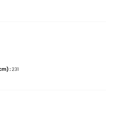
cm) :
231