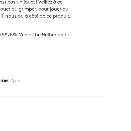
st pas un jouet ! Veillez à ce
 jouer ou grimper. pour jouer ou
ll) sous ou à côté de ce produit.
 1 5928SK Venlo The Netherlands
ême :
Non