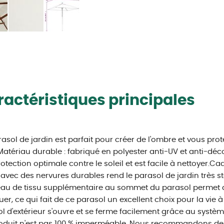
actéristiques principales
asol de jardin est parfait pour créer de l'ombre et vous pro
.Matériau durable : fabriqué en polyester anti-UV et anti-déco
otection optimale contre le soleil et est facile à nettoyer.Cad
 avec des nervures durables rend le parasol de jardin très sta
u de tissu supplémentaire au sommet du parasol permet au
er, ce qui fait de ce parasol un excellent choix pour la vie à l'
l d'extérieur s'ouvre et se ferme facilement grâce au syst
oduit n'est pas 100 % imperméable. Nous recommandons de t