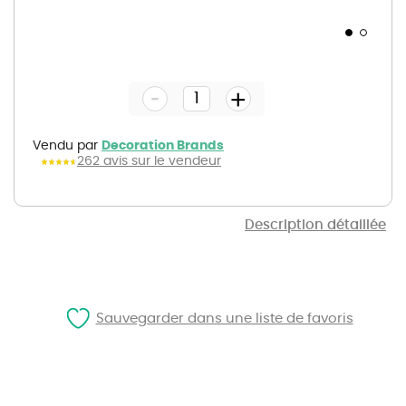
Skip
to
the
-
beginning
+
of
the
images
gallery
Vendu par
Decoration Brands
262 avis sur le vendeur
Description détaillée
Sauvegarder dans une liste de favoris