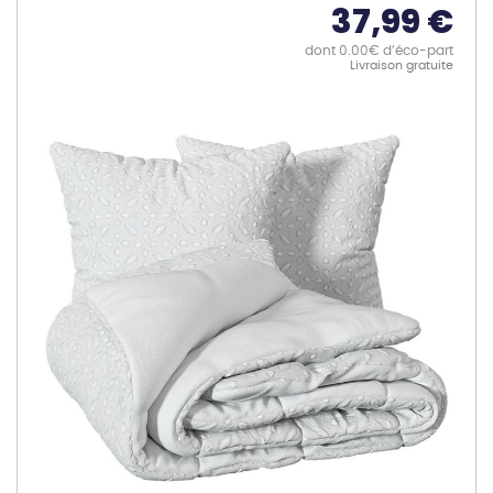
37,99 €
dont 0.00€ d’éco-part
Livraison gratuite
Skip
to
the
end
of
the
images
gallery