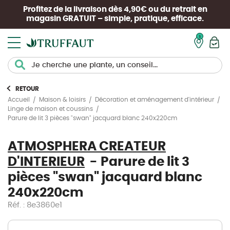
Profitez de la livraison dès 4,90€ ou du retrait en
magasin
GRATUIT
– simple, pratique, efficace.
Mon pan
RETOUR
Accueil
Maison & loisirs
Décoration et aménagement d'intérieur
Linge de maison et coussins
Parure de lit 3 pièces "swan" jacquard blanc 240x220cm
ATMOSPHERA CREATEUR
D'INTERIEUR
Parure de lit 3
pièces "swan" jacquard blanc
240x220cm
Réf. : 8e3860e1