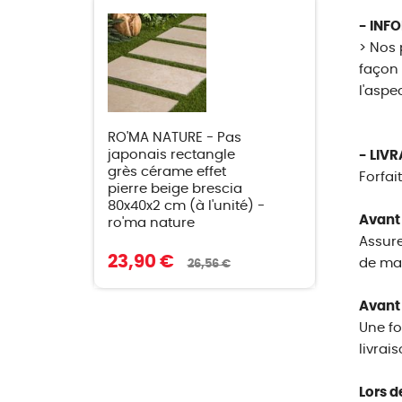
- INF
> Nos 
façon 
l'aspe
RO'MA NATURE - Pas
japonais rectangle
- LIVR
grès cérame effet
Forfait
pierre beige brescia
80x40x2 cm (à l'unité) -
Avant
ro'ma nature
Assure
23,90 €
de man
26,56 €
Avant 
Une fo
livrai
Lors de