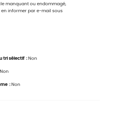
rticle manquant ou endommagé,
s en informer par e-mail sous
 tri sélectif :
Non
Non
ême :
Non