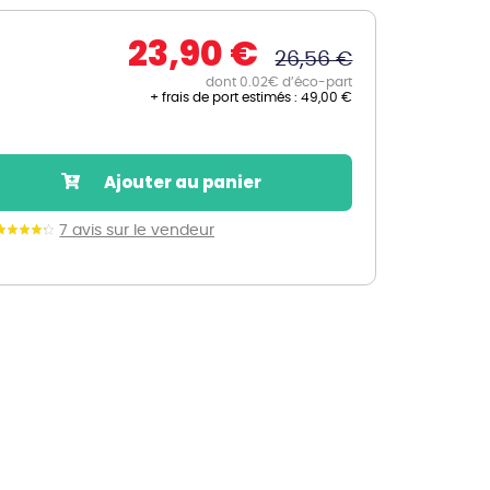
Nos marques de la nature
23,90 €
Découvrez nos marques
26,56 €
Mon potager
dont 0.02€ d’éco-part
+ frais de port estimés :
49,00 €
Nos marques de la nature
Ventes éphémères de plantes
Ajouter au panier
7 avis sur le vendeur