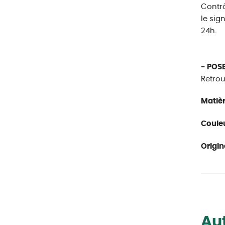
Contrô
le sig
24h.
- POSE
Retrou
Matièr
Couleu
Origin
Aut