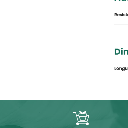
Resist
Di
Longu