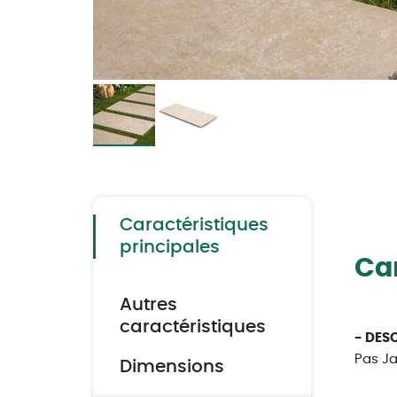
Skip
to
the
beginning
of
the
Caractéristiques
images
gallery
principales
Car
Autres
caractéristiques
- DES
Pas Ja
Dimensions