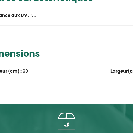
ance aux UV :
Non
mensions
eur (cm) :
80
Largeur(c