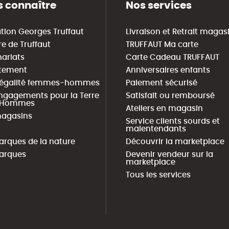
 connaître
Nos services
tion Georges Truffaut
Livraison et Retrait magas
re de Truffaut
TRUFFAUT Ma carte
nariats
Carte Cadeau TRUFFAUT
tement
Anniversaires enfants
 égalité femmes-hommes
Paiement sécurisé
ngagements pour la Terre
Satisfait ou remboursé
s Hommes
Ateliers en magasin
agasins
Service clients sourds et
malentendants
arques de la nature
Découvrir la marketplace
arques
Devenir vendeur sur la
marketplace
Tous les services